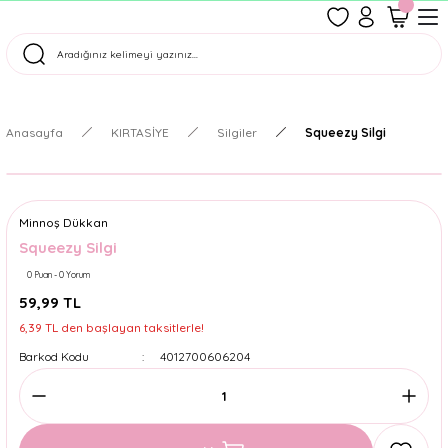
1500 TL Üzeri Ücretsiz Kargo
Tüm Siparişler Aynı Gün Kargoda!
Türkiye'nin En Eğlenceli Kırtasiyesi!
Anasayfa
KIRTASİYE
Silgiler
Squeezy Silgi
Minnoş Dükkan
Squeezy Silgi
0 Puan - 0 Yorum
59,99 TL
6,39 TL den başlayan taksitlerle!
Barkod Kodu
4012700606204