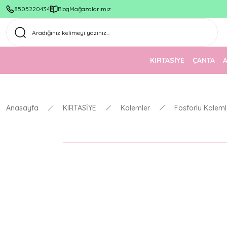
8505220434
Blog
Mağazalarımız
KIRTASİYE
ÇANTA
Anasayfa
KIRTASİYE
Kalemler
Fosforlu Kaleml