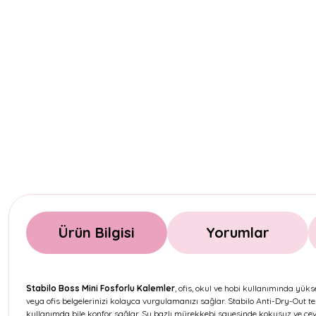
Ürün Bilgisi
Yorumlar
Stabilo Boss Mini Fosforlu Kalemler
, ofis, okul ve hobi kullanımında yük
veya ofis belgelerinizi kolayca vurgulamanızı sağlar. Stabilo Anti-Dry-Out t
kullanımda bile konfor sağlar. Su bazlı mürekkebi sayesinde kokusuz ve çevre 