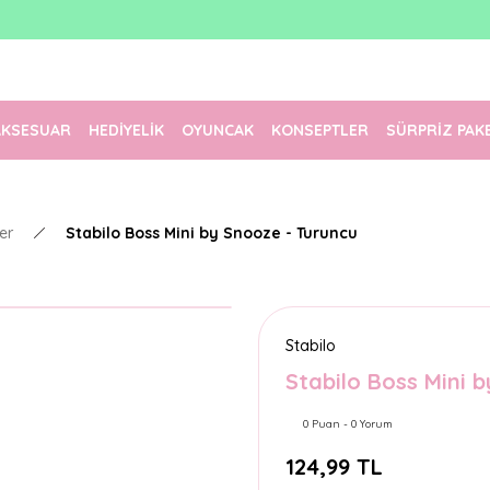
1500 TL Üzeri Ücretsiz Kargo
Tüm Siparişler Aynı Gün Kargoda!
Türkiye'nin En Eğlenceli Kırtasiyesi!
AKSESUAR
HEDİYELİK
OYUNCAK
KONSEPTLER
SÜRPRİZ PAK
er
Stabilo Boss Mini by Snooze - Turuncu
Stabilo
Stabilo Boss Mini 
0 Puan - 0 Yorum
124,99 TL