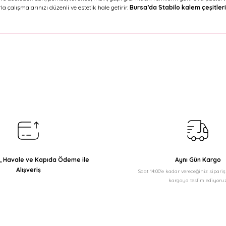
la çalışmalarınızı düzenli ve estetik hale getirir.
Bursa’da Stabilo kalem çeşitleri
arda yetersiz gördüğünüz noktaları öneri formunu kullanarak tarafımıza il
Bu ürüne ilk yorumu siz yapın!
Yorum Yaz
ı, Havale ve Kapıda Ödeme ile
Aynı Gün Kargo
Alışveriş
Saat 14:00'e kadar vereceğiniz sipari
kargoya teslim ediyoruz
Gönder