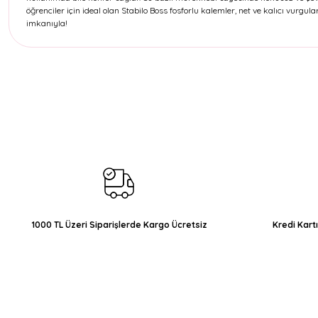
öğrenciler için ideal olan Stabilo Boss fosforlu kalemler, net ve kalıcı vurgular
imkanıyla!
Bu ürünün fiyat bilgisi, resim, ürün açıklamalarında ve diğer konul
Görüş ve önerileriniz için teşekkür ederiz.
Ürün resmi kalitesiz, bozuk veya görüntülenemiyor.
Ürün açıklamasında eksik bilgiler bulunuyor.
Ürün bilgilerinde hatalar bulunuyor.
Ürün fiyatı diğer sitelerden daha pahalı.
Bu ürüne benzer farklı alternatifler olmalı.
1000 TL Üzeri Siparişlerde Kargo Ücretsiz
Kredi Kart