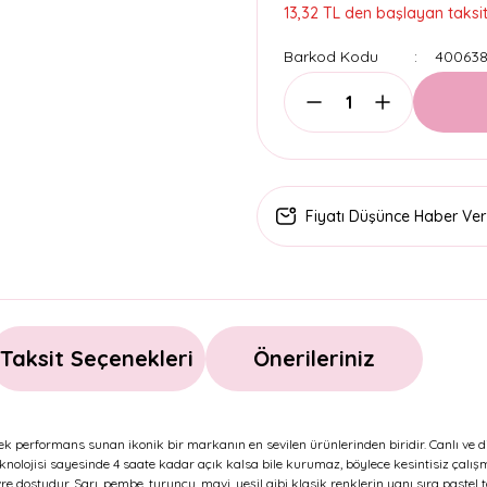
13,32 TL den başlayan taksitl
Barkod Kodu
400638
Fiyatı Düşünce Haber Ver
Taksit Seçenekleri
Önerileriniz
sek performans sunan ikonik bir markanın en sevilen ürünlerinden biridir. Canlı ve di
eknolojisi sayesinde 4 saate kadar açık kalsa bile kurumaz, böylece kesintisiz çalı
dostudur. Sarı, pembe, turuncu, mavi, yeşil gibi klasik renklerin yanı sıra pastel t