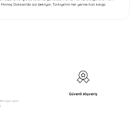
Minnoş Dükkan’da sizi bekliyor, Türkiye’nin her yerine hızlı kargo
etebilirsiniz.
Güvenli Alışveriş
şleri aynı gün
!