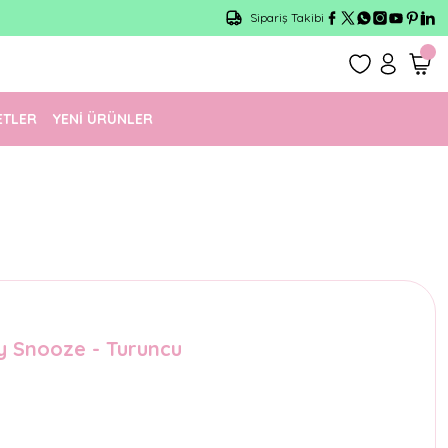
Sipariş Takibi
ETLER
YENİ ÜRÜNLER
by Snooze - Turuncu