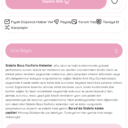
Sepete Ekle
Fiyatı Düşünce Haber Ver
Paylaş
Yorum Yaz
Tavsiye Et
Karşılaştır
Ürün Bilgisi
Stabilo Boss Fosforlu Kalemler
, ofis, okul ve hobi kullanımında yüksek
performans sunan ikonik bir markanın en sevilen ürünlerinden biridir. Canlı ve
dikkat çekici renkleri sayesinde notlarınızı, ders çalışırken önemli bölümleri veya
ofis belgelerinizi kolayca vurgulamanızı sağlar. Stabilo Anti-Dry-Out teknolojisi
sayesinde 4 saate kadar açık kalsa bile kurumaz, böylece kesintisiz çalışma imkanı
sunar. Ergonomik tasarımı, elinize rahat oturarak uzun süreli kullanımda bile
konfor sağlar. Su bazlı mürekkebi sayesinde kokusuz ve çevre dostudur. Sarı,
pembe, turuncu, mavi, yeşil gibi klasik renklerin yanı sıra pastel ton
seçenekleriyle de tarzınızı yansıtabilirsiniz. Hem profesyoneller hem öğrenciler
için ideal olan Stabilo Boss fosforlu kalemler, net ve kalıcı vurgularla
çalışmalarınızı düzenli ve estetik hale getirir.
Bursa’da Stabilo kalem
çeşitleri
Minnoş Dükkan’da sizi bekliyor, Türkiye’nin her yerine hızlı kargo
imkanıyla!