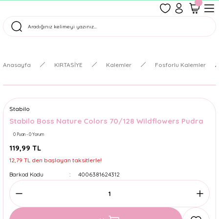
1500 TL Üzeri Ücretsiz Kargo
Tüm Siparişler Aynı Gün Kargoda!
Türkiye'nin En Eğlenceli Kırtasiyesi!
Anasayfa
KIRTASİYE
Kalemler
Fosforlu Kalemler
Stabilo
Stabilo Boss Nature Colors 70/128 Wildflowers Pudra
0 Puan - 0 Yorum
119,99 TL
12,79 TL den başlayan taksitlerle!
Barkod Kodu
4006381624312