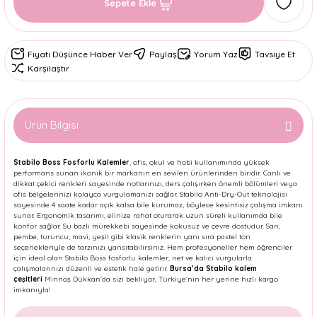
Sepete Ekle
Fiyatı Düşünce Haber Ver
Paylaş
Yorum Yaz
Tavsiye Et
Karşılaştır
Ürün Bilgisi
Stabilo Boss Fosforlu Kalemler
, ofis, okul ve hobi kullanımında yüksek
performans sunan ikonik bir markanın en sevilen ürünlerinden biridir. Canlı ve
dikkat çekici renkleri sayesinde notlarınızı, ders çalışırken önemli bölümleri veya
ofis belgelerinizi kolayca vurgulamanızı sağlar. Stabilo Anti-Dry-Out teknolojisi
sayesinde 4 saate kadar açık kalsa bile kurumaz, böylece kesintisiz çalışma imkanı
sunar. Ergonomik tasarımı, elinize rahat oturarak uzun süreli kullanımda bile
konfor sağlar. Su bazlı mürekkebi sayesinde kokusuz ve çevre dostudur. Sarı,
pembe, turuncu, mavi, yeşil gibi klasik renklerin yanı sıra pastel ton
seçenekleriyle de tarzınızı yansıtabilirsiniz. Hem profesyoneller hem öğrenciler
için ideal olan Stabilo Boss fosforlu kalemler, net ve kalıcı vurgularla
çalışmalarınızı düzenli ve estetik hale getirir.
Bursa’da Stabilo kalem
çeşitleri
Minnoş Dükkan’da sizi bekliyor, Türkiye’nin her yerine hızlı kargo
imkanıyla!