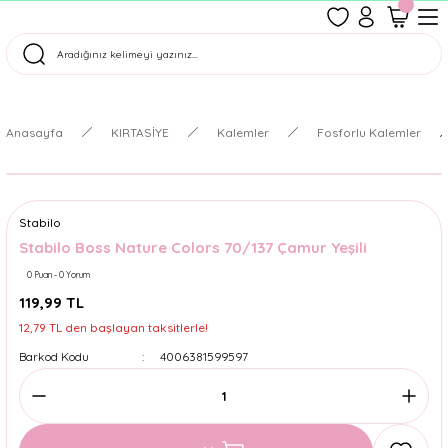
1500 TL Üzeri Ücretsiz Kargo
Tüm Siparişler Aynı Gün Kargoda!
Türkiye'nin En Eğlenceli Kırtasiyesi!
Anasayfa
KIRTASİYE
Kalemler
Fosforlu Kalemler
Stabilo
Stabilo Boss Nature Colors 70/137 Çamur Yeşili
0 Puan - 0 Yorum
119,99 TL
12,79 TL den başlayan taksitlerle!
Barkod Kodu
4006381599597