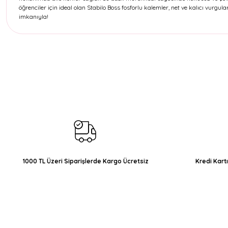
öğrenciler için ideal olan Stabilo Boss fosforlu kalemler, net ve kalıcı vurgular
imkanıyla!
Bu ürünün fiyat bilgisi, resim, ürün açıklamalarında ve diğer konul
Görüş ve önerileriniz için teşekkür ederiz.
Ürün resmi kalitesiz, bozuk veya görüntülenemiyor.
Ürün açıklamasında eksik bilgiler bulunuyor.
Ürün bilgilerinde hatalar bulunuyor.
Ürün fiyatı diğer sitelerden daha pahalı.
Bu ürüne benzer farklı alternatifler olmalı.
1000 TL Üzeri Siparişlerde Kargo Ücretsiz
Kredi Kart