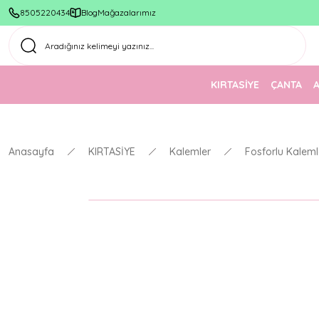
8505220434
Blog
Mağazalarımız
KIRTASİYE
ÇANTA
Anasayfa
KIRTASİYE
Kalemler
Fosforlu Kaleml