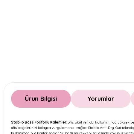
Ürün Bilgisi
Yorumlar
Stabilo Boss Fosforlu Kalemler
, ofis, okul ve hobi kullanımında yüksek p
ofis belgelerinizi kolayca vurgulamanızı sağlar. Stabilo Anti-Dry-Out teknol
kullanımda bile konfor sağlar. Su bazlı mürekkebi sayesinde kokusuz ve çevre 