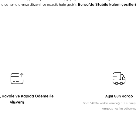
la çalışmalarınızı düzenli ve estetik hale getirir.
Bursa’da Stabilo kalem çeşitleri
arda yetersiz gördüğünüz noktaları öneri formunu kullanarak tarafımıza il
Bu ürüne ilk yorumu siz yapın!
Yorum Yaz
ı, Havale ve Kapıda Ödeme ile
Aynı Gün Kargo
Alışveriş
Saat 14:00'e kadar vereceğiniz sipari
kargoya teslim ediyoruz
Gönder