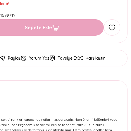
erle!
1599719
Sepete Ekle
Paylaş
Yorum Yaz
Tavsiye Et
Karşılaştır
çekici renkleri sayesinde notlarınızı, ders çalışırken önemli bölümleri veya
mkanı sunar. Ergonomik tasarımı, elinize rahat oturarak uzun süreli
on seçenekleriyle de tarzınızı yansıtabilirsiniz. Hem profesyoneller hem