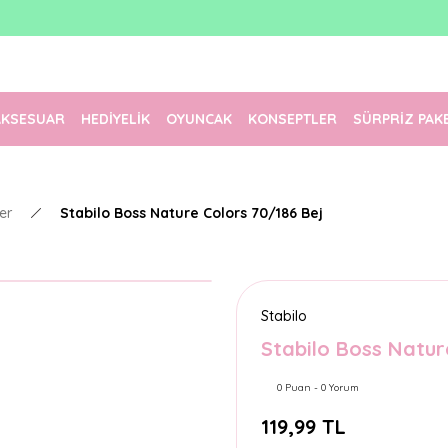
1500 TL Üzeri Ücretsiz Kargo
Tüm Siparişler Aynı Gün Kargoda!
Türkiye'nin En Eğlenceli Kırtasiyesi!
AKSESUAR
HEDİYELİK
OYUNCAK
KONSEPTLER
SÜRPRİZ PAK
er
Stabilo Boss Nature Colors 70/186 Bej
Stabilo
Stabilo Boss Natur
0 Puan - 0 Yorum
119,99 TL