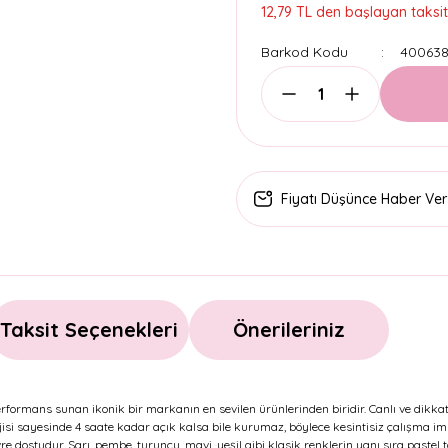
12,79 TL den başlayan taksitl
Barkod Kodu
400638
Fiyatı Düşünce Haber Ver
Taksit Seçenekleri
Önerileriniz
erformans sunan ikonik bir markanın en sevilen ürünlerinden biridir. Canlı ve dikkat 
ojisi sayesinde 4 saate kadar açık kalsa bile kurumaz, böylece kesintisiz çalışma i
dostudur. Sarı, pembe, turuncu, mavi, yeşil gibi klasik renklerin yanı sıra pastel t