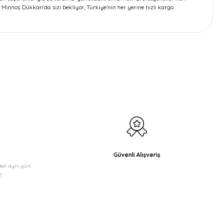
Minnoş Dükkan’da sizi bekliyor, Türkiye’nin her yerine hızlı kargo
etebilirsiniz.
Güvenli Alışveriş
şleri aynı gün
!