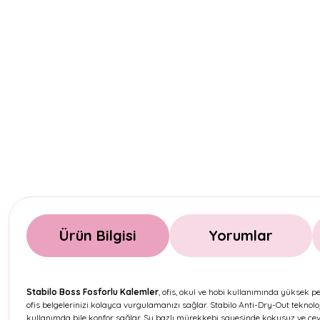
Ürün Bilgisi
Yorumlar
Stabilo Boss Fosforlu Kalemler
, ofis, okul ve hobi kullanımında yüksek p
ofis belgelerinizi kolayca vurgulamanızı sağlar. Stabilo Anti-Dry-Out teknol
kullanımda bile konfor sağlar. Su bazlı mürekkebi sayesinde kokusuz ve çevre 