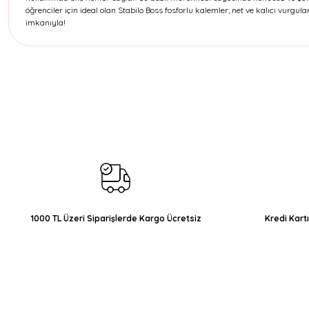
öğrenciler için ideal olan Stabilo Boss fosforlu kalemler, net ve kalıcı vurgular
imkanıyla!
Bu ürünün fiyat bilgisi, resim, ürün açıklamalarında ve diğer konul
Görüş ve önerileriniz için teşekkür ederiz.
Ürün resmi kalitesiz, bozuk veya görüntülenemiyor.
Ürün açıklamasında eksik bilgiler bulunuyor.
Ürün bilgilerinde hatalar bulunuyor.
Ürün fiyatı diğer sitelerden daha pahalı.
Bu ürüne benzer farklı alternatifler olmalı.
1000 TL Üzeri Siparişlerde Kargo Ücretsiz
Kredi Kart