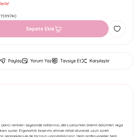
erle!
1599740
Sepete Ekle
Paylaş
Yorum Yaz
Tavsiye Et
Karşılaştır
çekici renkleri sayesinde notlarınızı, ders çalışırken önemli bölümleri veya
mkanı sunar. Ergonomik tasarımı, elinize rahat oturarak uzun süreli
on seçenekleriyle de tarzınızı yansıtabilirsiniz. Hem profesyoneller hem