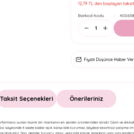
12,79 TL den başlayan taksitl
Barkod Kodu
400638
Fiyatı Düşünce Haber Ver
Taksit Seçenekleri
Önerileriniz
erformans sunan ikonik bir markanın en sevilen ürünlerinden biridir. Canlı ve dikkat 
ojisi sayesinde 4 saate kadar açık kalsa bile kurumaz, böylece kesintisiz çalışma i
dostudur. Sarı, pembe, turuncu, mavi, yeşil gibi klasik renklerin yanı sıra pastel t