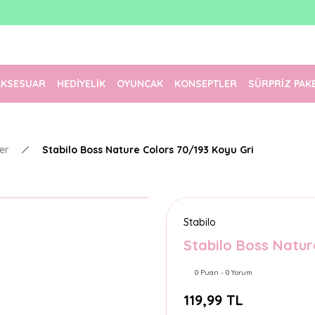
1500 TL Üzeri Ücretsiz Kargo
Tüm Siparişler Aynı Gün Kargoda!
Türkiye'nin En Eğlenceli Kırtasiyesi!
AKSESUAR
HEDİYELİK
OYUNCAK
KONSEPTLER
SÜRPRİZ PAK
er
Stabilo Boss Nature Colors 70/193 Koyu Gri
Stabilo
Stabilo Boss Natur
0 Puan - 0 Yorum
119,99 TL