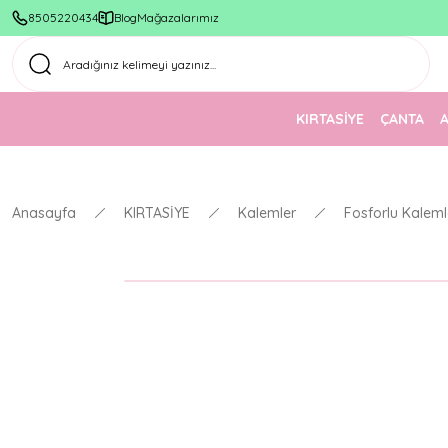
8505220434
Blog
Mağazalarımız
KIRTASİYE
ÇANTA
Anasayfa
KIRTASİYE
Kalemler
Fosforlu Kaleml