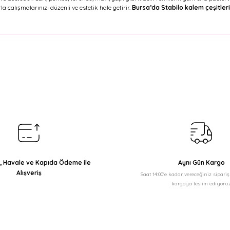
la çalışmalarınızı düzenli ve estetik hale getirir.
Bursa’da Stabilo kalem çeşitleri
arda yetersiz gördüğünüz noktaları öneri formunu kullanarak tarafımıza il
Bu ürüne ilk yorumu siz yapın!
Yorum Yaz
ı, Havale ve Kapıda Ödeme ile
Aynı Gün Kargo
Alışveriş
Saat 14:00'e kadar vereceğiniz sipari
kargoya teslim ediyoruz
Gönder