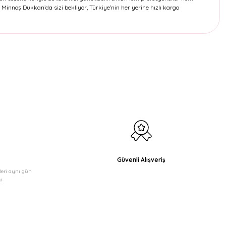
Minnoş Dükkan’da sizi bekliyor, Türkiye’nin her yerine hızlı kargo
etebilirsiniz.
Güvenli Alışveriş
şleri aynı gün
!