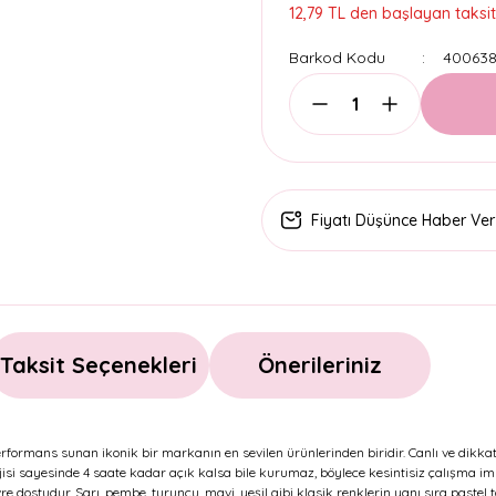
12,79 TL den başlayan taksitl
Barkod Kodu
400638
Fiyatı Düşünce Haber Ver
Taksit Seçenekleri
Önerileriniz
erformans sunan ikonik bir markanın en sevilen ürünlerinden biridir. Canlı ve dikkat 
ojisi sayesinde 4 saate kadar açık kalsa bile kurumaz, böylece kesintisiz çalışma i
dostudur. Sarı, pembe, turuncu, mavi, yeşil gibi klasik renklerin yanı sıra pastel t