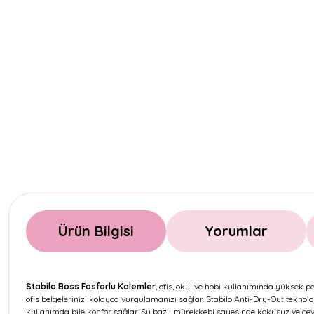
Ürün Bilgisi
Yorumlar
Stabilo Boss Fosforlu Kalemler
, ofis, okul ve hobi kullanımında yüksek p
ofis belgelerinizi kolayca vurgulamanızı sağlar. Stabilo Anti-Dry-Out teknol
kullanımda bile konfor sağlar. Su bazlı mürekkebi sayesinde kokusuz ve çevre 