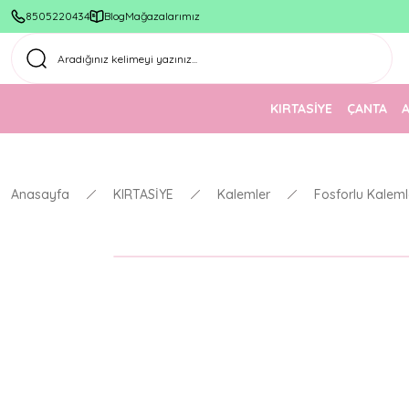
8505220434
Blog
Mağazalarımız
KIRTASİYE
ÇANTA
Anasayfa
KIRTASİYE
Kalemler
Fosforlu Kaleml