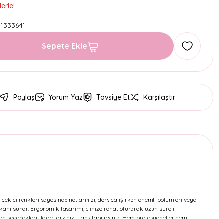
erle!
1333641
Sepete Ekle
Paylaş
Yorum Yaz
Tavsiye Et
Karşılaştır
çekici renkleri sayesinde notlarınızı, ders çalışırken önemli bölümleri veya
mkanı sunar. Ergonomik tasarımı, elinize rahat oturarak uzun süreli
on seçenekleriyle de tarzınızı yansıtabilirsiniz. Hem profesyoneller hem