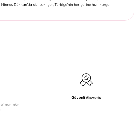
Minnoş Dükkan’da sizi bekliyor, Türkiye’nin her yerine hızlı kargo
etebilirsiniz.
Güvenli Alışveriş
şleri aynı gün
!