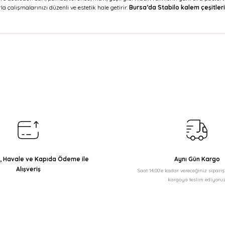
la çalışmalarınızı düzenli ve estetik hale getirir.
Bursa’da Stabilo kalem çeşitleri
arda yetersiz gördüğünüz noktaları öneri formunu kullanarak tarafımıza il
Bu ürüne ilk yorumu siz yapın!
Yorum Yaz
ı, Havale ve Kapıda Ödeme ile
Aynı Gün Kargo
Alışveriş
Saat 14:00'e kadar vereceğiniz sipari
kargoya teslim ediyoruz
Gönder