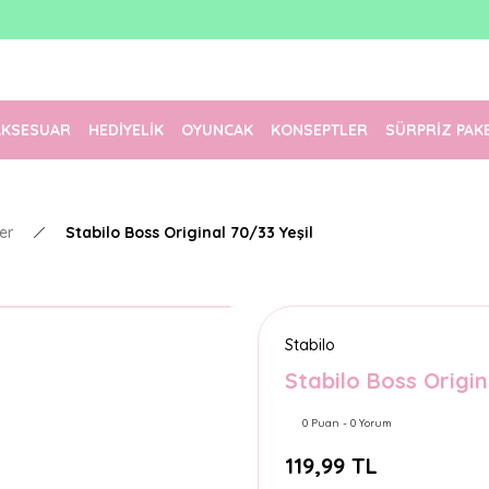
1500 TL Üzeri Ücretsiz Kargo
Tüm Siparişler Aynı Gün Kargoda!
Türkiye'nin En Eğlenceli Kırtasiyesi!
AKSESUAR
HEDİYELİK
OYUNCAK
KONSEPTLER
SÜRPRİZ PAK
er
Stabilo Boss Original 70/33 Yeşil
Stabilo
Stabilo Boss Origin
0 Puan - 0 Yorum
119,99 TL