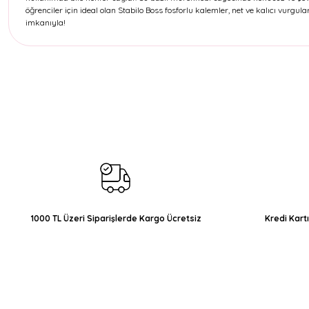
öğrenciler için ideal olan Stabilo Boss fosforlu kalemler, net ve kalıcı vurgular
imkanıyla!
Bu ürünün fiyat bilgisi, resim, ürün açıklamalarında ve diğer konul
Görüş ve önerileriniz için teşekkür ederiz.
Ürün resmi kalitesiz, bozuk veya görüntülenemiyor.
Ürün açıklamasında eksik bilgiler bulunuyor.
Ürün bilgilerinde hatalar bulunuyor.
Ürün fiyatı diğer sitelerden daha pahalı.
Bu ürüne benzer farklı alternatifler olmalı.
1000 TL Üzeri Siparişlerde Kargo Ücretsiz
Kredi Kart