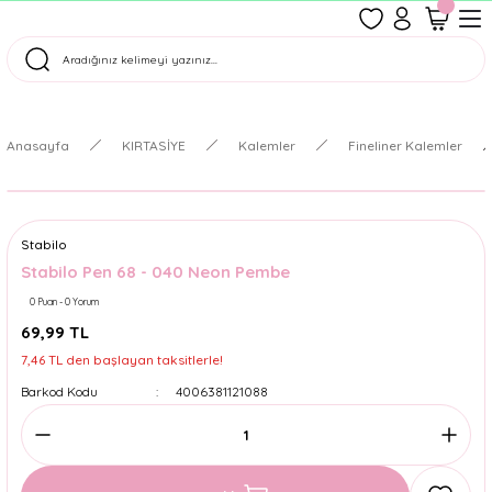
1500 TL Üzeri Ücretsiz Kargo
Tüm Siparişler Aynı Gün Kargoda!
Türkiye'nin En Eğlenceli Kırtasiyesi!
Anasayfa
KIRTASİYE
Kalemler
Fineliner Kalemler
Stabilo
Stabilo Pen 68 - 040 Neon Pembe
0 Puan - 0 Yorum
69,99 TL
7,46 TL den başlayan taksitlerle!
Barkod Kodu
4006381121088