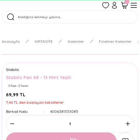
1500 TL Üzeri Ücretsiz Kargo
Tüm Siparişler Aynı Gün Kargoda!
Türkiye'nin En Eğlenceli Kırtasiyesi!
Anasayfa
KIRTASİYE
Kalemler
Fineliner Kalemler
Stabilo
Stabilo Pen 68 - 13 Mint Yeşili
0 Puan - 0 Yorum
69,99 TL
7,46 TL den başlayan taksitlerle!
Barkod Kodu
4006381333085