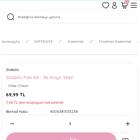
1500 TL Üzeri Ücretsiz Kargo
Tüm Siparişler Aynı Gün Kargoda!
Türkiye'nin En Eğlenceli Kırtasiyesi!
Anasayfa
KIRTASİYE
Kalemler
Fineliner Kalemler
Stabilo
Stabilo Pen 68 - 36 Koyu Yeşil
0 Puan - 0 Yorum
69,99 TL
7,46 TL den başlayan taksitlerle!
Barkod Kodu
4006381333238