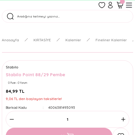
1500 TL Üzeri Ücretsiz Kargo
Tüm Siparişler Aynı Gün Kargoda!
Türkiye'nin En Eğlenceli Kırtasiyesi!
Anasayfa
KIRTASİYE
Kalemler
Fineliner Kalemler
Stabilo
Stabilo Point 88/29 Pembe
0 Puan - 0 Yorum
84,99 TL
9,06 TL den başlayan taksitlerle!
Barkod Kodu
4006381493093