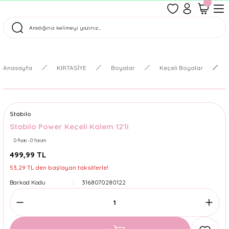
1500 TL Üzeri Ücretsiz Kargo
Tüm Siparişler Aynı Gün Kargoda!
Türkiye'nin En Eğlenceli Kırtasiyesi!
Anasayfa
KIRTASİYE
Boyalar
Keçeli Boyalar
Stabilo
Stabilo Power Keçeli Kalem 12'li
0 Puan - 0 Yorum
499,99 TL
53,29 TL den başlayan taksitlerle!
Barkod Kodu
3168070280122