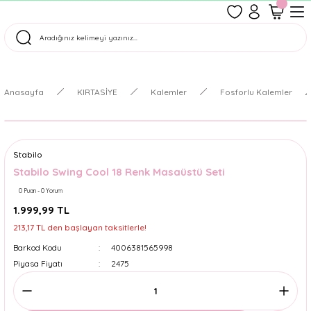
1500 TL Üzeri Ücretsiz Kargo
Tüm Siparişler Aynı Gün Kargoda!
Türkiye'nin En Eğlenceli Kırtasiyesi!
Anasayfa
KIRTASİYE
Kalemler
Fosforlu Kalemler
Stabilo
Stabilo Swing Cool 18 Renk Masaüstü Seti
0 Puan - 0 Yorum
1.999,99 TL
213,17 TL den başlayan taksitlerle!
Barkod Kodu
4006381565998
Piyasa Fiyatı
2475