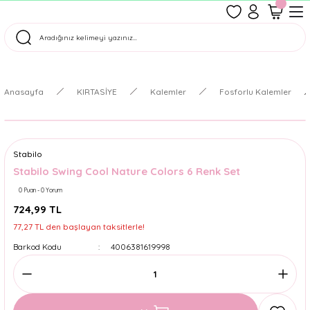
1500 TL Üzeri Ücretsiz Kargo
Tüm Siparişler Aynı Gün Kargoda!
Türkiye'nin En Eğlenceli Kırtasiyesi!
Anasayfa
KIRTASİYE
Kalemler
Fosforlu Kalemler
Stabilo
Stabilo Swing Cool Nature Colors 6 Renk Set
0 Puan - 0 Yorum
724,99 TL
77,27 TL den başlayan taksitlerle!
Barkod Kodu
4006381619998