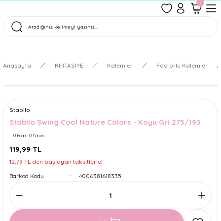
1500 TL Üzeri Ücretsiz Kargo
Tüm Siparişler Aynı Gün Kargoda!
Türkiye'nin En Eğlenceli Kırtasiyesi!
Anasayfa
KIRTASİYE
Kalemler
Fosforlu Kalemler
Stabilo
Stabilo Swing Cool Nature Colors - Koyu Gri 275/193
0 Puan - 0 Yorum
119,99 TL
12,79 TL den başlayan taksitlerle!
Barkod Kodu
4006381618335