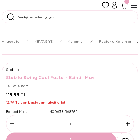
1500 TL Üzeri Ücretsiz Kargo
Tüm Siparişler Aynı Gün Kargoda!
Türkiye'nin En Eğlenceli Kırtasiyesi!
Anasayfa
KIRTASİYE
Kalemler
Fosforlu Kalemler
Stabilo
Stabilo Swing Cool Pastel - Esintili Mavi
0 Puan - 0 Yorum
119,99 TL
12,79 TL den başlayan taksitlerle!
Barkod Kodu
4006381568760