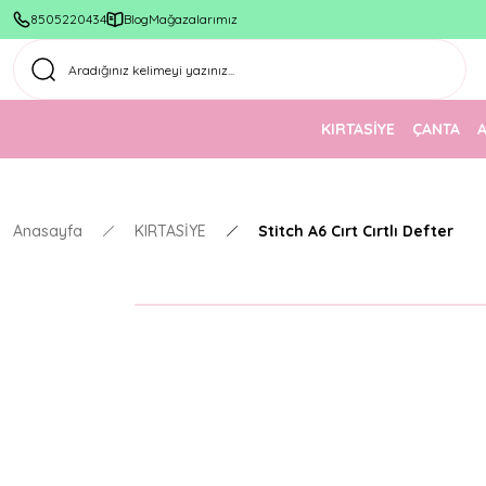
8505220434
Blog
Mağazalarımız
KIRTASİYE
ÇANTA
Anasayfa
KIRTASİYE
Stitch A6 Cırt Cırtlı Defter