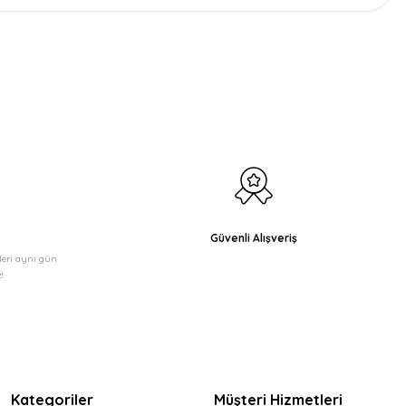
etebilirsiniz.
Güvenli Alışveriş
şleri aynı gün
!
Kategoriler
Müşteri Hizmetleri