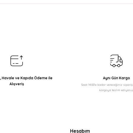
arda yetersiz gördüğünüz noktaları öneri formunu kullanarak tarafımıza il
Bu ürüne ilk yorumu siz yapın!
Yorum Yaz
ı, Havale ve Kapıda Ödeme ile
Aynı Gün Kargo
Alışveriş
Saat 14:00'e kadar vereceğiniz sipari
kargoya teslim ediyoruz
Gönder
Hesabım