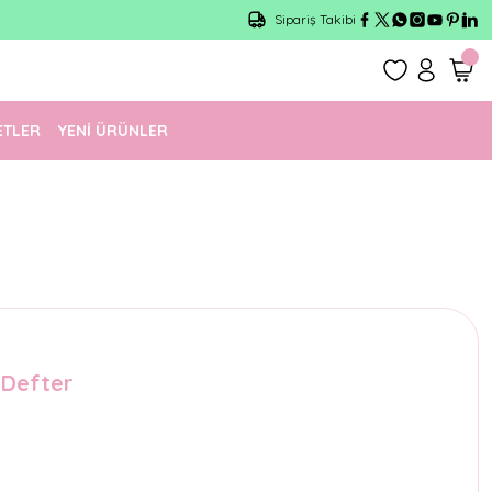
Sipariş Takibi
ETLER
YENİ ÜRÜNLER
ı Defter