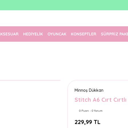
1500 TL Üzeri Ücretsiz Kargo
Tüm Siparişler Aynı Gün Kargoda!
Türkiye'nin En Eğlenceli Kırtasiyesi!
AKSESUAR
HEDİYELİK
OYUNCAK
KONSEPTLER
SÜRPRİZ PAK
Minnoş Dükkan
Stitch A6 Cırt Cırtl
0 Puan - 0 Yorum
229,99 TL