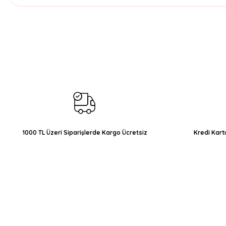
Bu ürünün fiyat bilgisi, resim, ürün açıklamalarında ve diğer konul
Görüş ve önerileriniz için teşekkür ederiz.
Ürün resmi kalitesiz, bozuk veya görüntülenemiyor.
Ürün açıklamasında eksik bilgiler bulunuyor.
Ürün bilgilerinde hatalar bulunuyor.
Ürün fiyatı diğer sitelerden daha pahalı.
Bu ürüne benzer farklı alternatifler olmalı.
1000 TL Üzeri Siparişlerde Kargo Ücretsiz
Kredi Kart