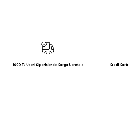
Bu ürünün fiyat bilgisi, resim, ürün açıklamalarında ve diğer konul
Görüş ve önerileriniz için teşekkür ederiz.
Ürün resmi kalitesiz, bozuk veya görüntülenemiyor.
Ürün açıklamasında eksik bilgiler bulunuyor.
Ürün bilgilerinde hatalar bulunuyor.
Ürün fiyatı diğer sitelerden daha pahalı.
Bu ürüne benzer farklı alternatifler olmalı.
1000 TL Üzeri Siparişlerde Kargo Ücretsiz
Kredi Kart