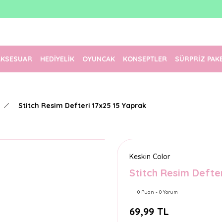
1500 TL Üzeri Ücretsiz Kargo
Tüm Siparişler Aynı Gün Kargoda!
Türkiye'nin En Eğlenceli Kırtasiyesi!
AKSESUAR
HEDİYELİK
OYUNCAK
KONSEPTLER
SÜRPRİZ PAK
Stitch Resim Defteri 17x25 15 Yaprak
Keskin Color
Stitch Resim Defte
0 Puan - 0 Yorum
69,99 TL