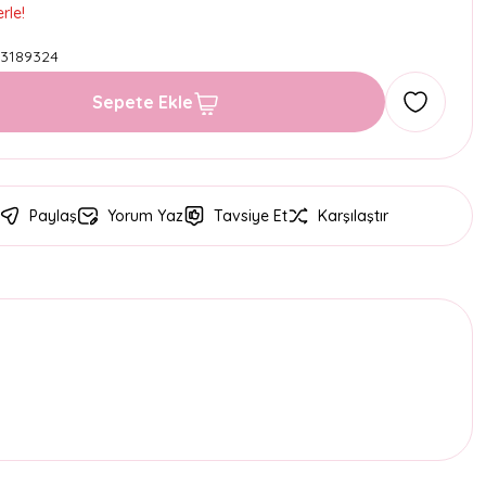
rle!
3189324
Sepete Ekle
Paylaş
Yorum Yaz
Tavsiye Et
Karşılaştır