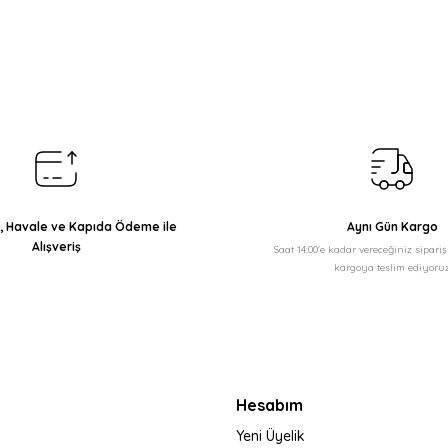
arda yetersiz gördüğünüz noktaları öneri formunu kullanarak tarafımıza il
Bu ürüne ilk yorumu siz yapın!
Yorum Yaz
ı, Havale ve Kapıda Ödeme ile
Aynı Gün Kargo
Alışveriş
Saat 14:00'e kadar vereceğiniz sipari
kargoya teslim ediyoruz
Gönder
Hesabım
Yeni Üyelik