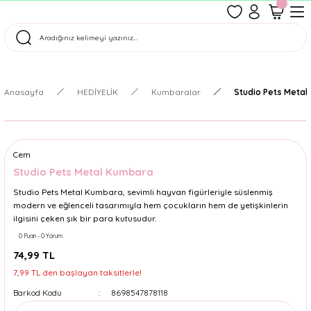
1500 TL Üzeri Ücretsiz Kargo
Tüm Siparişler Aynı Gün Kargoda!
Türkiye'nin En Eğlenceli Kırtasiyesi!
Anasayfa
HEDİYELİK
Kumbaralar
Studio Pets Meta
Cem
Studio Pets Metal Kumbara
Studio Pets Metal Kumbara, sevimli hayvan figürleriyle süslenmiş
modern ve eğlenceli tasarımıyla hem çocukların hem de yetişkinlerin
ilgisini çeken şık bir para kutusudur.
0 Puan - 0 Yorum
74,99 TL
7,99 TL den başlayan taksitlerle!
Barkod Kodu
8698547878118