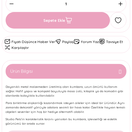
Sepete Ekle
Fiyatı Düşünce Haber Ver
Paylaş
Yorum Yaz
Tavsiye Et
Karşılaştır
Ürün Bilgisi
Dayanıklı metal malzemeden üretilmiş olan kumbara, uzun ömürlü kullanım
sağlar. Hafif yapısı ve kompakt boyutuyla masa üstü, kitaplık ya da komodin gibi
alanlarda kolaylıkla kullanılabilir.
Para biriktirme alışkanlığı kazandırmak isteyen aileler için ideal bir üründür. Aynı
zamanda dekoratif yönüyle odalara sevimli bir hava katar. Özellikle hayvan temalı
objeleri sevenler için hoş bir hediye alternatifi olabilir.
Studio Pets'in karakteristik tarzını yansıtan bu kumbara, işlevselliği ve estetik
görünümü bir arada sunar.