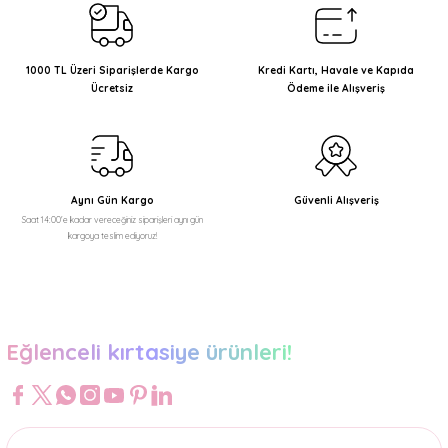
Ürün resmi kalitesiz, bozuk veya görüntülenemiyor.
Ürün açıklamasında eksik bilgiler bulunuyor.
1000 TL Üzeri Siparişlerde Kargo
Kredi Kartı, Havale ve Kapıda
Ücretsiz
Ödeme ile Alışveriş
Ürün bilgilerinde hatalar bulunuyor.
Ürün fiyatı diğer sitelerden daha pahalı.
Bu ürüne benzer farklı alternatifler olmalı.
Aynı Gün Kargo
Güvenli Alışveriş
Saat 14:00'e kadar vereceğiniz siparişleri aynı gün
kargoya teslim ediyoruz!
Gönder
Eğlenceli kırtasiye ürünleri!