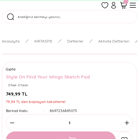
1500 TL Üzeri Ücretsiz Kargo
Tüm Siparişler Aynı Gün Kargoda!
Türkiye'nin En Eğlenceli Kırtasiyesi!
Anasayfa
KIRTASİYE
Defterler
Aktivite Defterleri
Gıpta
Style On Find Your Wings Sketch Pad
0 Puan - 0 Yorum
749,99 TL
79,94 TL den başlayan taksitlerle!
Barkod Kodu
8697236845073