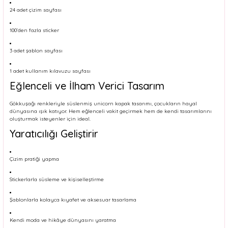
24 adet çizim sayfası
100’den fazla sticker
3 adet şablon sayfası
1 adet kullanım kılavuzu sayfası
Eğlenceli ve İlham Verici Tasarım
Gökkuşağı renkleriyle süslenmiş unicorn kapak tasarımı, çocukların hayal
dünyasına ışık katıyor. Hem eğlenceli vakit geçirmek hem de kendi tasarımlarını
oluşturmak isteyenler için ideal.
Yaratıcılığı Geliştirir
Çizim pratiği yapma
Stickerlarla süsleme ve kişiselleştirme
Şablonlarla kolayca kıyafet ve aksesuar tasarlama
Kendi moda ve hikâye dünyasını yaratma