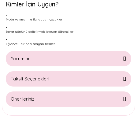
Kimler İçin Uygun?
Moda ve tasarıma ilgi duyan çocuklar
Sanat yönünü geliştirmek isteyen öğrenciler
Eğlenceli bir hobi arayan herkes
Yorumlar
Taksit Seçenekleri
Bu ürüne ilk yorumu siz yapın!
Önerileriniz
Yorum Yaz
Bu ürünün fiyat bilgisi, resim, ürün açıklamalarında ve diğer
konularda yetersiz gördüğünüz noktaları öneri formunu
kullanarak tarafımıza iletebilirsiniz.
Görüş ve önerileriniz için teşekkür ederiz.