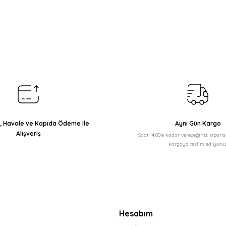
arda yetersiz gördüğünüz noktaları öneri formunu kullanarak tarafımıza il
Bu ürüne ilk yorumu siz yapın!
Yorum Yaz
ı, Havale ve Kapıda Ödeme ile
Aynı Gün Kargo
Alışveriş
Saat 14:00'e kadar vereceğiniz sipari
kargoya teslim ediyoruz
Gönder
Hesabım