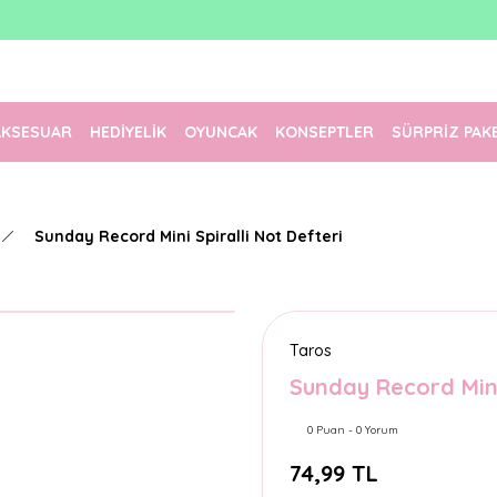
1500 TL Üzeri Ücretsiz Kargo
Tüm Siparişler Aynı Gün Kargoda!
Türkiye'nin En Eğlenceli Kırtasiyesi!
AKSESUAR
HEDİYELİK
OYUNCAK
KONSEPTLER
SÜRPRİZ PAK
Sunday Record Mini Spiralli Not Defteri
Taros
Sunday Record Mini
0 Puan - 0 Yorum
74,99 TL