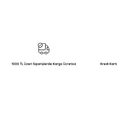
Bu ürünün fiyat bilgisi, resim, ürün açıklamalarında ve diğer konul
Görüş ve önerileriniz için teşekkür ederiz.
Ürün resmi kalitesiz, bozuk veya görüntülenemiyor.
Ürün açıklamasında eksik bilgiler bulunuyor.
Ürün bilgilerinde hatalar bulunuyor.
Ürün fiyatı diğer sitelerden daha pahalı.
Bu ürüne benzer farklı alternatifler olmalı.
1000 TL Üzeri Siparişlerde Kargo Ücretsiz
Kredi Kart