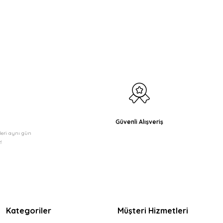
etebilirsiniz.
Güvenli Alışveriş
şleri aynı gün
!
Kategoriler
Müşteri Hizmetleri