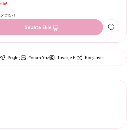
rle!
3101571
Sepete Ekle
Paylaş
Yorum Yaz
Tavsiye Et
Karşılaştır