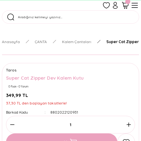
1500 TL Üzeri Ücretsiz Kargo
Tüm Siparişler Aynı Gün Kargoda!
Türkiye'nin En Eğlenceli Kırtasiyesi!
Anasayfa
ÇANTA
Kalem Çantaları
Super Cat Zipper
Taros
Super Cat Zipper Dev Kalem Kutu
0 Puan - 0 Yorum
349,99 TL
37,30 TL den başlayan taksitlerle!
Barkod Kodu
8802022120931