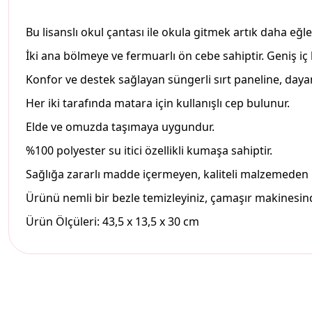
Bu lisanslı okul çantası ile okula gitmek artık daha eğle
İki ana bölmeye ve fermuarlı ön cebe sahiptir. Geniş iç
Konfor ve destek sağlayan süngerli sırt paneline, dayanı
Her iki tarafında matara için kullanışlı cep bulunur.
Elde ve omuzda taşımaya uygundur.
%100 polyester su itici özellikli kumaşa sahiptir.
Sağlığa zararlı madde içermeyen, kaliteli malzemeden ü
Ürünü nemli bir bezle temizleyiniz, çamaşır makinesind
Ürün Ölçüleri: 43,5 x 13,5 x 30 cm
Bu ürünün fiyat bilgisi, resim, ürün açıklamalarında ve diğer konul
Görüş ve önerileriniz için teşekkür ederiz.