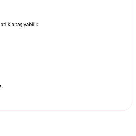
lıkla taşıyabilir.
z.
etebilirsiniz.