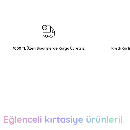
Ürün resmi kalitesiz, bozuk veya görüntülenemiyor.
Ürün açıklamasında eksik bilgiler bulunuyor.
Ürün bilgilerinde hatalar bulunuyor.
Ürün fiyatı diğer sitelerden daha pahalı.
Bu ürüne benzer farklı alternatifler olmalı.
1000 TL Üzeri Siparişlerde Kargo Ücretsiz
Kredi Kart
Eğlenceli kırtasiye ürünleri!