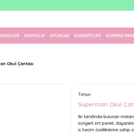
1500 TL Üzeri Ücretsiz Kargo
Tüm Siparişler Aynı Gün Kargoda!
Türkiye'nin En Eğlenceli Kırtasiyesi!
AKSESUAR
HEDİYELİK
OYUNCAK
KONSEPTLER
SÜRPRİZ PAK
an Okul Çantası
Timon
Superman Okul Çan
İki tarafında bulunan matara
süngerli sırt paneli, dayanık
iç hacim özelliklerine sahip 