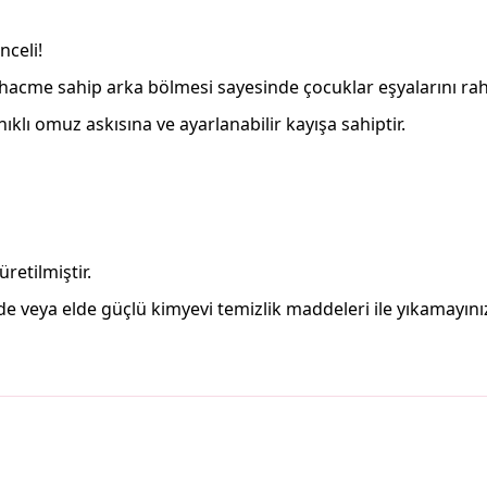
nceli!
 hacme sahip arka bölmesi sayesinde çocuklar eşyalarını rahat
klı omuz askısına ve ayarlanabilir kayışa sahiptir.
retilmiştir.
e veya elde güçlü kimyevi temizlik maddeleri ile yıkamayını
arda yetersiz gördüğünüz noktaları öneri formunu kullanarak tarafımıza il
Bu ürüne ilk yorumu siz yapın!