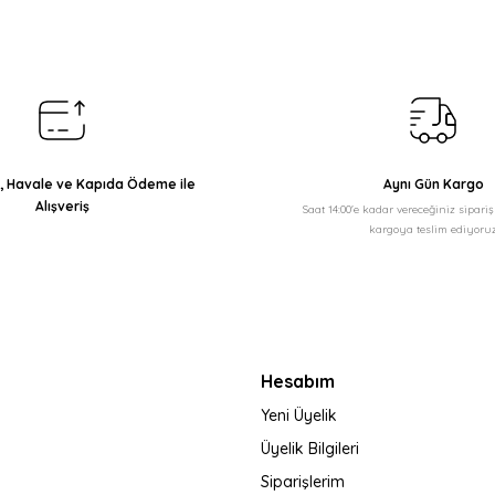
Yorum Yaz
ı, Havale ve Kapıda Ödeme ile
Aynı Gün Kargo
Alışveriş
Saat 14:00'e kadar vereceğiniz sipari
kargoya teslim ediyoruz
Gönder
Hesabım
Yeni Üyelik
Üyelik Bilgileri
Siparişlerim