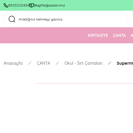
8505220434
Blog
Mağazalarımız
KIRTASİYE
ÇANTA
Anasayfa
ÇANTA
Okul - Sırt Çantaları
Superm