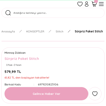
1500 TL Üzeri Ücretsiz Kargo
Tüm Siparişler Aynı Gün Kargoda!
Türkiye'nin En Eğlenceli Kırtasiyesi!
Anasayfa
KONSEPTLER
Stitch
Sürpriz Paket Stitch
Minnoş Dükkan
Sürpriz Paket Stitch
0 Puan - 0 Yorum
579,99 TL
61,82 TL den başlayan taksitlerle!
Barkod Kodu
6979210825106
Gelince Haber Ver