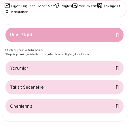
Fiyatı Düşünce Haber Ver
Paylaş
Yorum Yaz
Tavsiye Et
Karşılaştır
Ürün Bilgisi
Stitch sürpriz kutulu peluş
Sürpriz paket içerisinden rastgele bir adet figür çıkmaktadır
Yorumlar
Taksit Seçenekleri
Bu ürüne ilk yorumu siz yapın!
Önerileriniz
Yorum Yaz
Bu ürünün fiyat bilgisi, resim, ürün açıklamalarında ve diğer
konularda yetersiz gördüğünüz noktaları öneri formunu