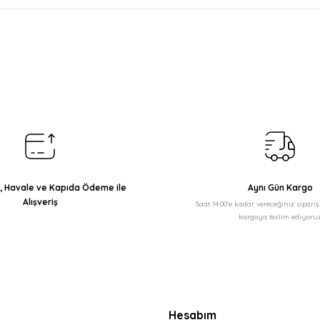
arda yetersiz gördüğünüz noktaları öneri formunu kullanarak tarafımıza il
Bu ürüne ilk yorumu siz yapın!
Yorum Yaz
ı, Havale ve Kapıda Ödeme ile
Aynı Gün Kargo
Alışveriş
Saat 14:00'e kadar vereceğiniz sipari
kargoya teslim ediyoruz
Gönder
Hesabım