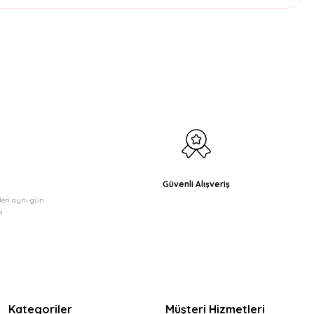
etebilirsiniz.
Güvenli Alışveriş
şleri aynı gün
!
Kategoriler
Müşteri Hizmetleri