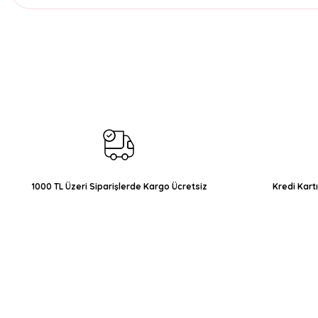
Bu ürünün fiyat bilgisi, resim, ürün açıklamalarında ve diğer konul
Görüş ve önerileriniz için teşekkür ederiz.
Ürün resmi kalitesiz, bozuk veya görüntülenemiyor.
Ürün açıklamasında eksik bilgiler bulunuyor.
Ürün bilgilerinde hatalar bulunuyor.
Ürün fiyatı diğer sitelerden daha pahalı.
Bu ürüne benzer farklı alternatifler olmalı.
1000 TL Üzeri Siparişlerde Kargo Ücretsiz
Kredi Kart