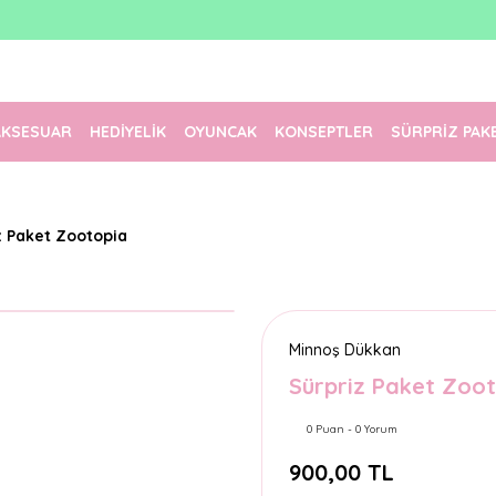
1500 TL Üzeri Ücretsiz Kargo
Tüm Siparişler Aynı Gün Kargoda!
Türkiye'nin En Eğlenceli Kırtasiyesi!
AKSESUAR
HEDİYELİK
OYUNCAK
KONSEPTLER
SÜRPRİZ PAK
z Paket Zootopia
Minnoş Dükkan
Sürpriz Paket Zoo
0 Puan - 0 Yorum
900,00 TL