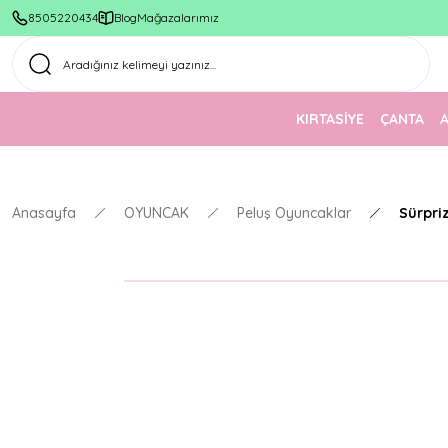
8505220434
Blog
Mağazalarımız
KIRTASİYE
ÇANTA
Anasayfa
OYUNCAK
Peluş Oyuncaklar
Sürpri