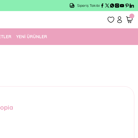
Sipariş Takibi
ETLER
YENİ ÜRÜNLER
topia