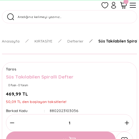
1500 TL Üzeri Ücretsiz Kargo
Tüm Siparişler Aynı Gün Kargoda!
Türkiye'nin En Eğlenceli Kırtasiyesi!
Anasayfa
KIRTASİYE
Defterler
Süs Takılabilen Spirall
Taros
Süs Takılabilen Spiralli Defter
0 Puan - 0 Yorum
469,99 TL
50,09 TL den başlayan taksitlerle!
Barkod Kodu
8802023103056