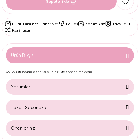
Sepete Ekle
Fiyatı Düşünce Haber Ver
Paylaş
Yorum Yaz
Tavsiye Et
Karşılaştır
Ürün Bilgisi
A5 Boyutundadır. 6 adet süs ile birlikte gönderilmektedir.
Yorumlar
Taksit Seçenekleri
Bu ürüne ilk yorumu siz yapın!
Önerileriniz
Yorum Yaz