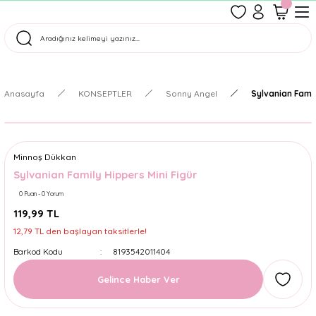
1500 TL Üzeri Ücretsiz Kargo
Tüm Siparişler Aynı Gün Kargoda!
Türkiye'nin En Eğlenceli Kırtasiyesi!
Anasayfa
KONSEPTLER
Sonny Angel
Sylvanian Famil
Minnoş Dükkan
Sylvanian Family Hippers Mini Figür
0 Puan - 0 Yorum
119,99 TL
12,79 TL den başlayan taksitlerle!
Barkod Kodu
8193542011404
Gelince Haber Ver