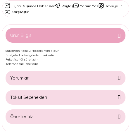
Fiyatı Düşünce Haber Ver
Paylaş
Yorum Yaz
Tavsiye Et
Karşılaştır
Ürün Bilgisi
Sylvanian Family Hippers Mini Figür
Rastgele 1 paket gönderilmektedir
Paket içeriği sürprizdir
Telefona takılmaktadır
Yorumlar
Taksit Seçenekleri
Bu ürüne ilk yorumu siz yapın!
Önerileriniz
Yorum Yaz