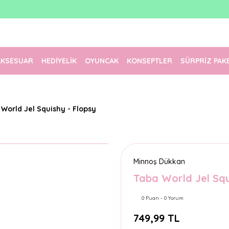
1500 TL Üzeri Ücretsiz Kargo
Tüm Siparişler Aynı Gün Kargoda!
Türkiye'nin En Eğlenceli Kırtasiyesi!
AKSESUAR
HEDİYELİK
OYUNCAK
KONSEPTLER
SÜRPRİZ PAK
 World Jel Squishy - Flopsy
Minnoş Dükkan
Taba World Jel Squ
0 Puan - 0 Yorum
749,99 TL