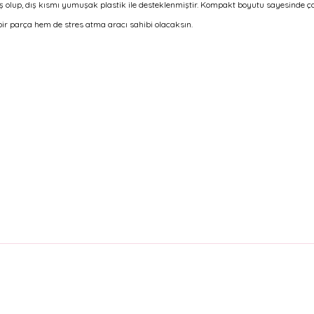
miş olup, dış kısmı yumuşak plastik ile desteklenmiştir. Kompakt boyutu sayesinde ça
ir parça hem de stres atma aracı sahibi olacaksın.
arda yetersiz gördüğünüz noktaları öneri formunu kullanarak tarafımıza il
Bu ürüne ilk yorumu siz yapın!