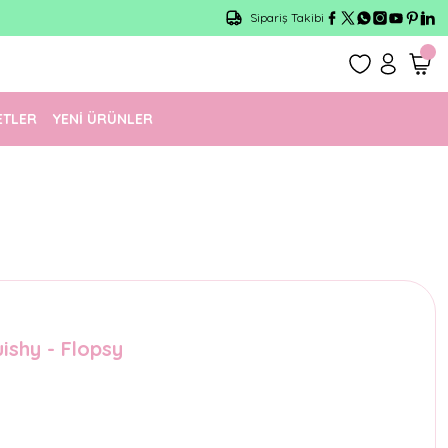
Sipariş Takibi
ETLER
YENİ ÜRÜNLER
ishy - Flopsy