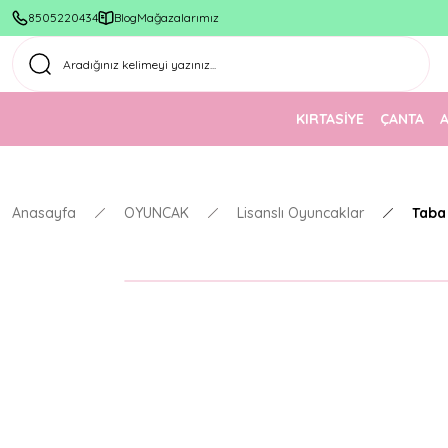
8505220434
Blog
Mağazalarımız
KIRTASİYE
ÇANTA
Anasayfa
OYUNCAK
Lisanslı Oyuncaklar
Taba