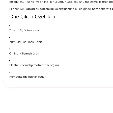
Bu squishy, lisanslı ve orijinal bir üründür. Özel squishy malzeme ile üretil
Minnoş Dükkan’da bu squishy’yi koleksiyonuna eklediğinde, hem dekoratif b
Öne Çıkan Özellikler
Tavşan figür tasarımı
Yumuşak squishy yapısı
Orijinal / lisanslı ürün
Plastik + squishy malzeme birleşimi
Kompakt, taşınabilir boyut
Bu ürünün fiyat bilgisi, resim, ürün açıklamalarında ve diğer konul
Görüş ve önerileriniz için teşekkür ederiz.
Ürün resmi kalitesiz, bozuk veya görüntülenemiyor.