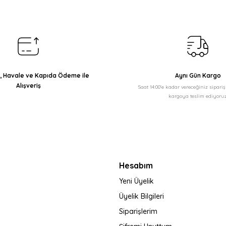
Yorum Yaz
ı, Havale ve Kapıda Ödeme ile
Aynı Gün Kargo
Alışveriş
Saat 14:00'e kadar vereceğiniz sipari
kargoya teslim ediyoruz
Gönder
Hesabım
Yeni Üyelik
Üyelik Bilgileri
Siparişlerim