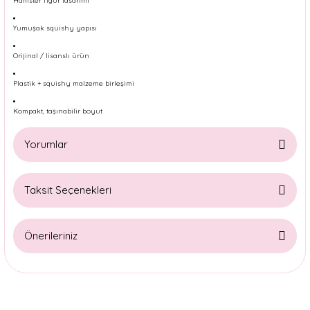
Hamster figür tasarımı
Yumuşak squishy yapısı
Orijinal / lisanslı ürün
Plastik + squishy malzeme birleşimi
Kompakt, taşınabilir boyut
Yorumlar
Taksit Seçenekleri
Bu ürüne ilk yorumu siz yapın!
Önerileriniz
Yorum Yaz
Bu ürünün fiyat bilgisi, resim, ürün açıklamalarında ve diğer
konularda yetersiz gördüğünüz noktaları öneri formunu
kullanarak tarafımıza iletebilirsiniz.