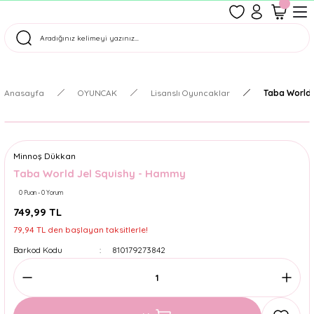
1500 TL Üzeri Ücretsiz Kargo
Tüm Siparişler Aynı Gün Kargoda!
Türkiye'nin En Eğlenceli Kırtasiyesi!
Anasayfa
OYUNCAK
Lisanslı Oyuncaklar
Taba World 
Minnoş Dükkan
Taba World Jel Squishy - Hammy
0 Puan - 0 Yorum
749,99 TL
79,94 TL den başlayan taksitlerle!
Barkod Kodu
810179273842