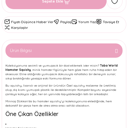
Sepete Ekle
Fiyatı Düşünce Haber Ver
Paylaş
Yorum Yaz
Tavsiye Et
Karşılaştır
Ürün Bilgisi
Koleksiyonuna sevimli ve yumuşacık bir dost eklemek ister misin?
Taba World
Hamster Squishy
, minik hamster figürüyle hem göze hem ruha hitap eden bir
aksesuar. Eline aldığında yumuşacık dokusuyla rahatlatıcı bir deneyim sunar;
sıkıp bıraktığında yavaşça eski formuna döner.
Bu squishy, lisanslı ve orijinal bir üründür. Özel squishy malzeme ile üretilmiş
olup, dış kısmı yumuşak plastik ile desteklenmiştir. Kompakt boyutu sayesinde
çantaya kolayca sığar, her an yanında taşıyabileceğin tatlı bir arkadaştır.
Minnoş Dükkan’da bu hamster squishy’yi koleksiyonuna eklediğinde, hem
dekoratif bir parça hem de stres atma aracı sahibi olacaksın.
Öne Çıkan Özellikler