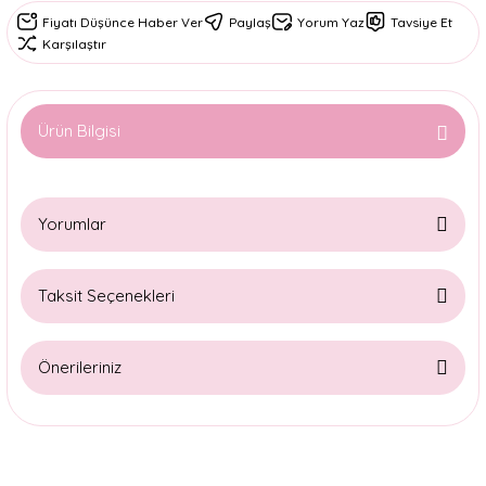
Fiyatı Düşünce Haber Ver
Paylaş
Yorum Yaz
Tavsiye Et
Karşılaştır
Ürün Bilgisi
Yorumlar
Taksit Seçenekleri
Bu ürüne ilk yorumu siz yapın!
Önerileriniz
Yorum Yaz
Bu ürünün fiyat bilgisi, resim, ürün açıklamalarında ve diğer
konularda yetersiz gördüğünüz noktaları öneri formunu
kullanarak tarafımıza iletebilirsiniz.