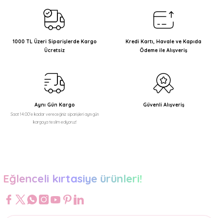
Görüş ve önerileriniz için teşekkür ederiz.
Ürün resmi kalitesiz, bozuk veya görüntülenemiyor.
Ürün açıklamasında eksik bilgiler bulunuyor.
1000 TL Üzeri Siparişlerde Kargo
Kredi Kartı, Havale ve Kapıda
Ücretsiz
Ödeme ile Alışveriş
Ürün bilgilerinde hatalar bulunuyor.
Ürün fiyatı diğer sitelerden daha pahalı.
Bu ürüne benzer farklı alternatifler olmalı.
Aynı Gün Kargo
Güvenli Alışveriş
Saat 14:00'e kadar vereceğiniz siparişleri aynı gün
kargoya teslim ediyoruz!
Gönder
Eğlenceli kırtasiye ürünleri!