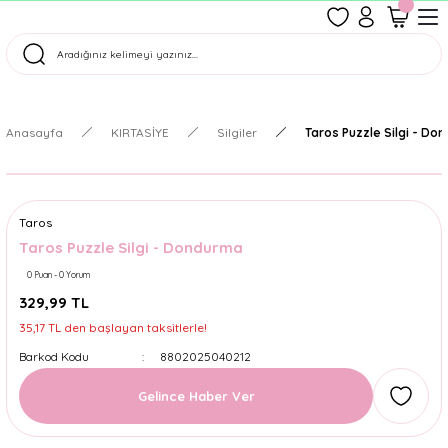
1500 TL Üzeri Ücretsiz Kargo
Tüm Siparişler Aynı Gün Kargoda!
Türkiye'nin En Eğlenceli Kırtasiyesi!
Anasayfa
KIRTASİYE
Silgiler
Taros Puzzle Silgi - Do
Taros
Taros Puzzle Silgi - Dondurma
0 Puan - 0 Yorum
329,99 TL
35,17 TL den başlayan taksitlerle!
Barkod Kodu
8802025040212
Gelince Haber Ver