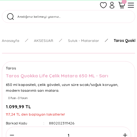
1500 TL Üzeri Ücretsiz Kargo
Tüm Siparişler Aynı Gün Kargoda!
Türkiye'nin En Eğlenceli Kırtasiyesi!
Anasayfa
AKSESUAR
Suluk - Mataralar
Taros Quokka
Taros
Taros Quokka Life Çelik Matara 650 ML - Sarı
650 ml kapasiteli, çelik gövdeli, uzun süre sıcak/soğuk koruyan,
modern tasarımlı sarı matara.
0 Puan - 0 Yorum
1.099,99 TL
117,24 TL den başlayan taksitlerle!
Barkod Kodu
8802023111426