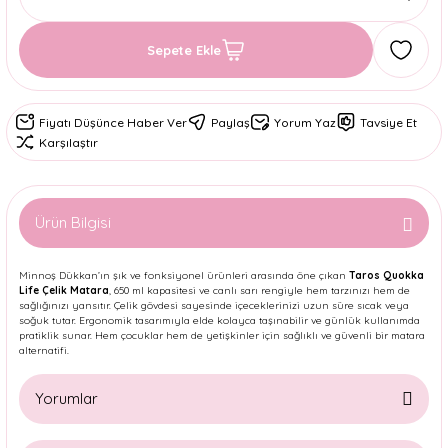
Sepete Ekle
Fiyatı Düşünce Haber Ver
Paylaş
Yorum Yaz
Tavsiye Et
Karşılaştır
Ürün Bilgisi
Minnoş Dükkan’ın şık ve fonksiyonel ürünleri arasında öne çıkan
Taros Quokka
Life Çelik Matara
, 650 ml kapasitesi ve canlı sarı rengiyle hem tarzınızı hem de
sağlığınızı yansıtır. Çelik gövdesi sayesinde içeceklerinizi uzun süre sıcak veya
soğuk tutar. Ergonomik tasarımıyla elde kolayca taşınabilir ve günlük kullanımda
pratiklik sunar. Hem çocuklar hem de yetişkinler için sağlıklı ve güvenli bir matara
alternatifi.
Yorumlar