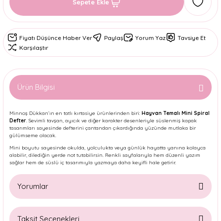
Sepete Ekle
Fiyatı Düşünce Haber Ver
Paylaş
Yorum Yaz
Tavsiye Et
Karşılaştır
Ürün Bilgisi
Minnoş Dükkan’ın en tatlı kırtasiye ürünlerinden biri:
Hayvan Temalı Mini Spiral
Defter
. Sevimli tavşan, ayıcık ve diğer karakter desenleriyle süslenmiş kapak
tasarımları sayesinde defterini çantandan çıkardığında yüzünde mutlaka bir
gülümseme olacak.
Mini boyutu sayesinde okulda, yolculukta veya günlük hayatta yanına kolayca
alabilir, dilediğin yerde not tutabilirsin. Renkli sayfalarıyla hem düzenli yazım
sağlar hem de süslü iç tasarımıyla yazmaya daha keyifli hale getirir.
Yorumlar
Taksit Seçenekleri