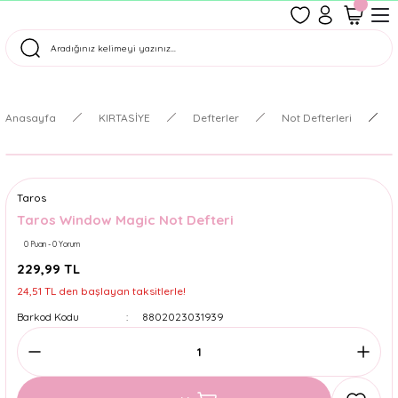
1500 TL Üzeri Ücretsiz Kargo
Tüm Siparişler Aynı Gün Kargoda!
Türkiye'nin En Eğlenceli Kırtasiyesi!
Anasayfa
KIRTASİYE
Defterler
Not Defterleri
Taros
Taros Window Magic Not Defteri
0 Puan - 0 Yorum
229,99 TL
24,51 TL den başlayan taksitlerle!
Barkod Kodu
8802023031939