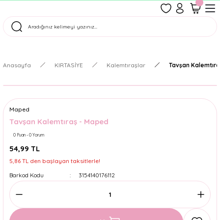
1500 TL Üzeri Ücretsiz Kargo
Tüm Siparişler Aynı Gün Kargoda!
Türkiye'nin En Eğlenceli Kırtasiyesi!
Anasayfa
KIRTASİYE
Kalemtıraşlar
Tavşan Kalemtır
Maped
Tavşan Kalemtıraş - Maped
0 Puan - 0 Yorum
54,99 TL
5,86 TL den başlayan taksitlerle!
Barkod Kodu
3154140176112