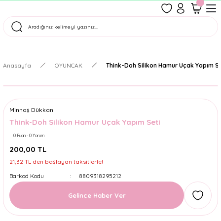
1500 TL Üzeri Ücretsiz Kargo
Tüm Siparişler Aynı Gün Kargoda!
Türkiye'nin En Eğlenceli Kırtasiyesi!
Anasayfa
OYUNCAK
Think-Doh Silikon Hamur Uçak Yapım Se
Minnoş Dükkan
Think-Doh Silikon Hamur Uçak Yapım Seti
0 Puan - 0 Yorum
200,00 TL
21,32 TL den başlayan taksitlerle!
Barkod Kodu
8809318295212
Gelince Haber Ver