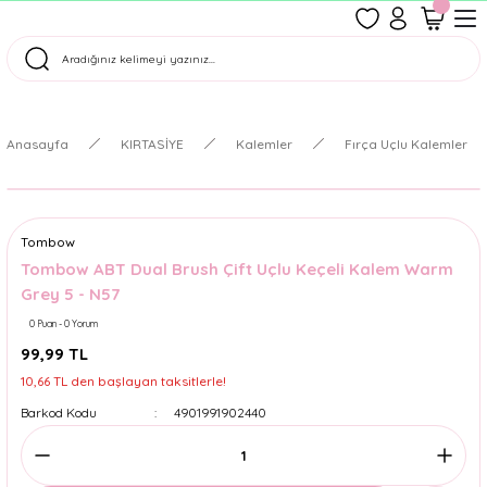
1500 TL Üzeri Ücretsiz Kargo
Tüm Siparişler Aynı Gün Kargoda!
Türkiye'nin En Eğlenceli Kırtasiyesi!
Anasayfa
KIRTASİYE
Kalemler
Fırça Uçlu Kalemler
Tombow
Tombow ABT Dual Brush Çift Uçlu Keçeli Kalem Warm
Grey 5 - N57
0 Puan - 0 Yorum
99,99 TL
10,66 TL den başlayan taksitlerle!
Barkod Kodu
4901991902440