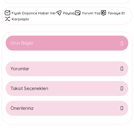
Fiyatı Düşünce Haber Ver
Paylaş
Yorum Yaz
Tavsiye Et
Karşılaştır
Ürün Bilgisi
Yorumlar
Taksit Seçenekleri
Bu ürüne ilk yorumu siz yapın!
Önerileriniz
Yorum Yaz
Bu ürünün fiyat bilgisi, resim, ürün açıklamalarında ve diğer
konularda yetersiz gördüğünüz noktaları öneri formunu