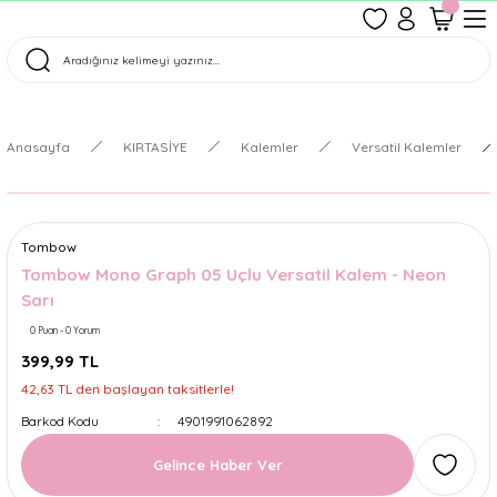
1500 TL Üzeri Ücretsiz Kargo
Tüm Siparişler Aynı Gün Kargoda!
Türkiye'nin En Eğlenceli Kırtasiyesi!
Anasayfa
KIRTASİYE
Kalemler
Versatil Kalemler
Tombow
Tombow Mono Graph 05 Uçlu Versatil Kalem - Neon
Sarı
0 Puan - 0 Yorum
399,99 TL
42,63 TL den başlayan taksitlerle!
Barkod Kodu
4901991062892
Gelince Haber Ver