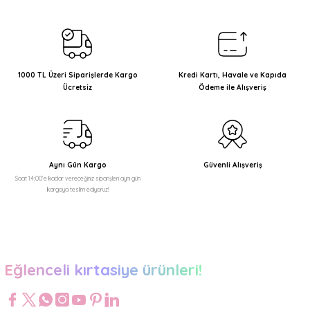
kullanarak tarafımıza iletebilirsiniz.
Görüş ve önerileriniz için teşekkür ederiz.
Ürün resmi kalitesiz, bozuk veya görüntülenemiyor.
Ürün açıklamasında eksik bilgiler bulunuyor.
1000 TL Üzeri Siparişlerde Kargo
Kredi Kartı, Havale ve Kapıda
Ücretsiz
Ödeme ile Alışveriş
Ürün bilgilerinde hatalar bulunuyor.
Ürün fiyatı diğer sitelerden daha pahalı.
Bu ürüne benzer farklı alternatifler olmalı.
Aynı Gün Kargo
Güvenli Alışveriş
Saat 14:00'e kadar vereceğiniz siparişleri aynı gün
kargoya teslim ediyoruz!
Gönder
Eğlenceli kırtasiye ürünleri!