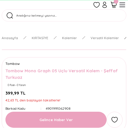
1500 TL Üzeri Ücretsiz Kargo
Tüm Siparişler Aynı Gün Kargoda!
Türkiye'nin En Eğlenceli Kırtasiyesi!
Anasayfa
KIRTASİYE
Kalemler
Versatil Kalemler
Tombow
Tombow Mono Graph 05 Uçlu Versatil Kalem - Şeffaf
Turkuaz
0 Puan - 0 Yorum
399,99 TL
42,63 TL den başlayan taksitlerle!
Barkod Kodu
4901991062908
Gelince Haber Ver