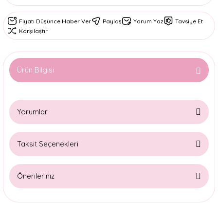
Fiyatı Düşünce Haber Ver
Paylaş
Yorum Yaz
Tavsiye Et
Karşılaştır
Ürün Bilgisi
Yorumlar
Taksit Seçenekleri
Bu ürüne ilk yorumu siz yapın!
Önerileriniz
Yorum Yaz
Bu ürünün fiyat bilgisi, resim, ürün açıklamalarında ve diğer
konularda yetersiz gördüğünüz noktaları öneri formunu