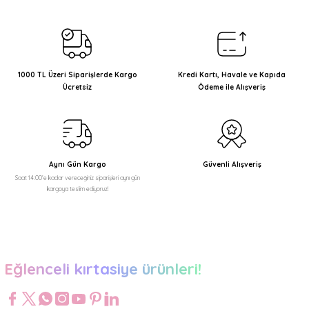
kullanarak tarafımıza iletebilirsiniz.
Görüş ve önerileriniz için teşekkür ederiz.
Ürün resmi kalitesiz, bozuk veya görüntülenemiyor.
Ürün açıklamasında eksik bilgiler bulunuyor.
1000 TL Üzeri Siparişlerde Kargo
Kredi Kartı, Havale ve Kapıda
Ücretsiz
Ödeme ile Alışveriş
Ürün bilgilerinde hatalar bulunuyor.
Ürün fiyatı diğer sitelerden daha pahalı.
Bu ürüne benzer farklı alternatifler olmalı.
Aynı Gün Kargo
Güvenli Alışveriş
Saat 14:00'e kadar vereceğiniz siparişleri aynı gün
kargoya teslim ediyoruz!
Gönder
Eğlenceli kırtasiye ürünleri!