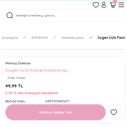
1500 TL Üzeri Ücretsiz Kargo
Tüm Siparişler Aynı Gün Kargoda!
Türkiye'nin En Eğlenceli Kırtasiyesi!
Anasayfa
KIRTASİYE
Kalemtıraşlar
Üçgen Üçlü Paste
Minnoş Dükkan
Üçgen Üçlü Pastel Kalemtıraş
0 Puan - 0 Yorum
49,99 TL
5,33 TL den başlayan taksitlerle!
Barkod Kodu
6955929401671
Gelince Haber Ver