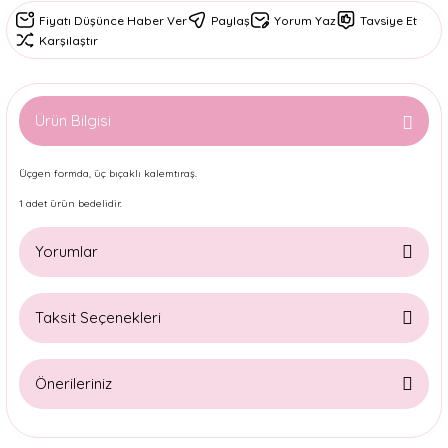
Fiyatı Düşünce Haber Ver
Paylaş
Yorum Yaz
Tavsiye Et
Karşılaştır
Ürün Bilgisi
Üçgen formda, üç bıçaklı kalemtıraş.
1 adet ürün bedelidir.
Yorumlar
Taksit Seçenekleri
Bu ürüne ilk yorumu siz yapın!
Önerileriniz
Yorum Yaz
Bu ürünün fiyat bilgisi, resim, ürün açıklamalarında ve diğer