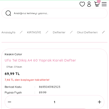
1500 TL Üzeri Ücretsiz Kargo
Tüm Siparişler Aynı Gün Kargoda!
Türkiye'nin En Eğlenceli Kırtasiyesi!
Anasayfa
KIRTASİYE
Defterler
Okul Defterleri
Keskin Color
Ufo Tel Dikiş A4 60 Yaprak Kareli Defter
0 Puan - 0 Yorum
69,99 TL
7,46 TL den başlayan taksitlerle!
Barkod Kodu
8693043182523
Piyasa Fiyatı
89.99