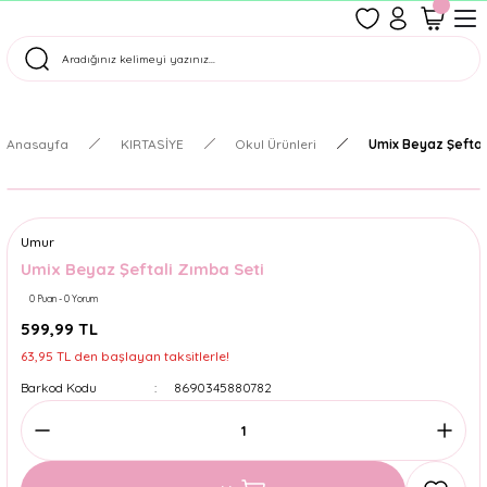
1500 TL Üzeri Ücretsiz Kargo
Tüm Siparişler Aynı Gün Kargoda!
Türkiye'nin En Eğlenceli Kırtasiyesi!
Anasayfa
KIRTASİYE
Okul Ürünleri
Umix Beyaz Şeftal
Umur
Umix Beyaz Şeftali Zımba Seti
0 Puan - 0 Yorum
599,99 TL
63,95 TL den başlayan taksitlerle!
Barkod Kodu
8690345880782