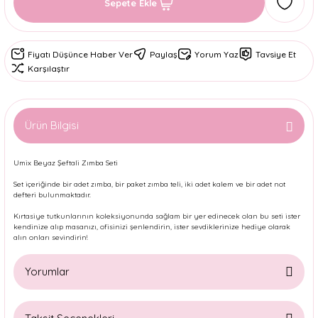
Sepete Ekle
Fiyatı Düşünce Haber Ver
Paylaş
Yorum Yaz
Tavsiye Et
Karşılaştır
Ürün Bilgisi
Umix Beyaz Şeftali Zımba Seti
Set içeriğinde bir adet zımba, bir paket zımba teli, iki adet kalem ve bir adet not
defteri bulunmaktadır.
Kırtasiye tutkunlarının koleksiyonunda sağlam bir yer edinecek olan bu seti ister
kendinize alıp masanızı, ofisinizi şenlendirin, ister sevdiklerinize hediye olarak
alın onları sevindirin!
Yorumlar