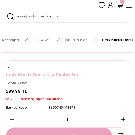
1500 TL Üzeri Ücretsiz Kargo
Tüm Siparişler Aynı Gün Kargoda!
Türkiye'nin En Eğlenceli Kırtasiyesi!
Anasayfa
KIRTASİYE
Okul Ürünleri
Umix Küçük Deniz 
Umur
Umix Küçük Deniz Kızı Zımba Seti
0 Puan - 0 Yorum
599,99 TL
63,95 TL den başlayan taksitlerle!
Barkod Kodu
8690345898374