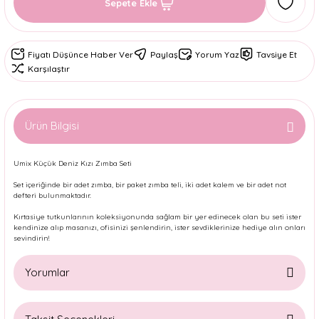
Sepete Ekle
Fiyatı Düşünce Haber Ver
Paylaş
Yorum Yaz
Tavsiye Et
Karşılaştır
Ürün Bilgisi
Umix Küçük Deniz Kızı Zımba Seti
Set içeriğinde bir adet zımba, bir paket zımba teli, iki adet kalem ve bir adet not
defteri bulunmaktadır.
Kırtasiye tutkunlarının koleksiyonunda sağlam bir yer edinecek olan bu seti ister
kendinize alıp masanızı, ofisinizi şenlendirin, ister sevdiklerinize hediye alın onları
sevindirin!
Yorumlar