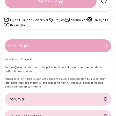
Sepete Ekle
Fiyatı Düşünce Haber Ver
Paylaş
Yorum Yaz
Tavsiye Et
Karşılaştır
Ürün Bilgisi
Umix Panda Zımba Seti
Set içeriğinde bir adet zımba, bir paket zımba teli, iki adet kalem ve bir adet not
defteri bulunmaktadır.
Panda severlerin koleksiyonunda sağlam bir yer edinecek olan bu zımba setini
ister kendinize alıp masanızı, ofisinizi şenlendirin, ister sevdiklerinize hediye
olarak alın onları sevindirin!
Yorumlar