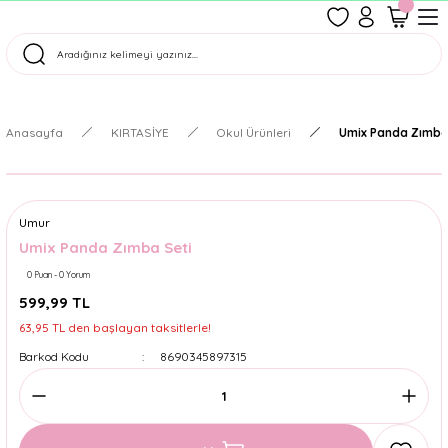
1500 TL Üzeri Ücretsiz Kargo
Tüm Siparişler Aynı Gün Kargoda!
Türkiye'nin En Eğlenceli Kırtasiyesi!
Anasayfa
KIRTASİYE
Okul Ürünleri
Umix Panda Zımba
Umur
Umix Panda Zımba Seti
0 Puan - 0 Yorum
599,99 TL
63,95 TL den başlayan taksitlerle!
Barkod Kodu
8690345897315