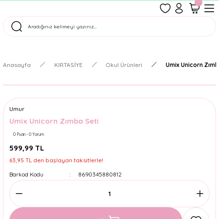
1500 TL Üzeri Ücretsiz Kargo
Tüm Siparişler Aynı Gün Kargoda!
Türkiye'nin En Eğlenceli Kırtasiyesi!
Anasayfa
KIRTASİYE
Okul Ürünleri
Umix Unicorn Zımb
Umur
Umix Unicorn Zımba Seti
0 Puan - 0 Yorum
599,99 TL
63,95 TL den başlayan taksitlerle!
Barkod Kodu
8690345880812