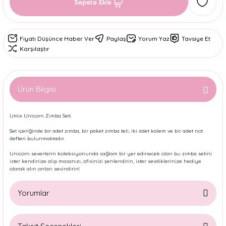
Sepete Ekle
Fiyatı Düşünce Haber Ver
Paylaş
Yorum Yaz
Tavsiye Et
Karşılaştır
Ürün Bilgisi
Umix Unicorn Zımba Seti
Set içeriğinde bir adet zımba, bir paket zımba teli, iki adet kalem ve bir adet not
defteri bulunmaktadır.
Unicorn severlerin koleksiyonunda sağlam bir yer edinecek olan bu zımba setini
ister kendinize alıp masanızı, ofisinizi şenlendirin, ister sevdiklerinize hediye
olarak alın onları sevindirin!
Yorumlar