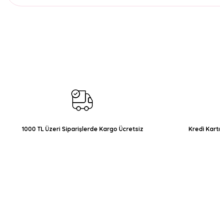
Bu ürünün fiyat bilgisi, resim, ürün açıklamalarında ve diğer konul
Görüş ve önerileriniz için teşekkür ederiz.
Ürün resmi kalitesiz, bozuk veya görüntülenemiyor.
Ürün açıklamasında eksik bilgiler bulunuyor.
Ürün bilgilerinde hatalar bulunuyor.
Ürün fiyatı diğer sitelerden daha pahalı.
Bu ürüne benzer farklı alternatifler olmalı.
1000 TL Üzeri Siparişlerde Kargo Ücretsiz
Kredi Kart