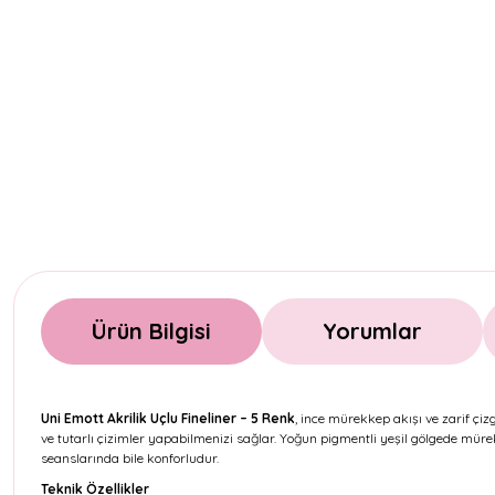
Ürün Bilgisi
Yorumlar
Uni Emott Akrilik Uçlu Fineliner – 5 Renk
, ince mürekkep akışı ve zarif çiz
ve tutarlı çizimler yapabilmenizi sağlar. Yoğun pigmentli yeşil gölgede müre
seanslarında bile konforludur.
Teknik Özellikler