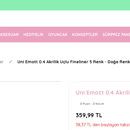
1500 TL Üzeri Ücretsiz Kargo
Tüm Siparişler Aynı Gün Kargoda!
Türkiye'nin En Eğlenceli Kırtasiyesi!
AKSESUAR
HEDİYELİK
OYUNCAK
KONSEPTLER
SÜRPRİZ PAK
er
Uni Emott 0.4 Akrilik Uçlu Fineliner 5 Renk - Doğa Renk
Uni Emott 0.4 Akril
0 Puan - 0 Yorum
359,99 TL
38,37 TL den başlayan taksit