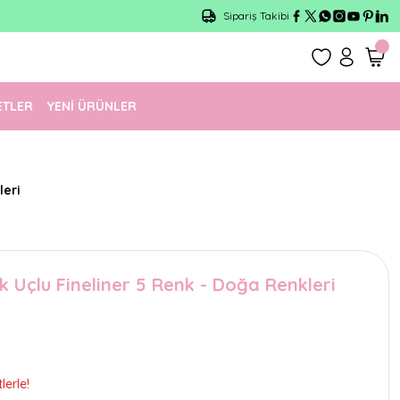
Sipariş Takibi
ETLER
YENİ ÜRÜNLER
leri
ik Uçlu Fineliner 5 Renk - Doğa Renkleri
lerle!