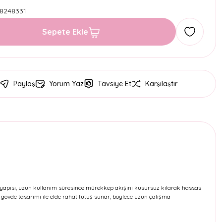
8248331
Sepete Ekle
Paylaş
Yorum Yaz
Tavsiye Et
Karşılaştır
lik uç yapısı, uzun kullanım süresince mürekkep akışını kusursuz kılarak hassas
k gövde tasarımı ile elde rahat tutuş sunar, böylece uzun çalışma