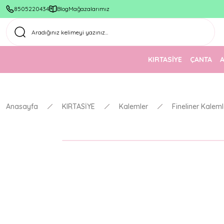
8505220434
Blog
Mağazalarımız
KIRTASİYE
ÇANTA
Anasayfa
KIRTASİYE
Kalemler
Fineliner Kaleml