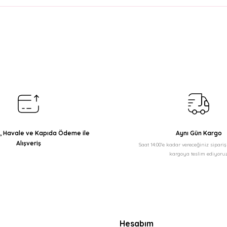
arda yetersiz gördüğünüz noktaları öneri formunu kullanarak tarafımıza il
Bu ürüne ilk yorumu siz yapın!
Yorum Yaz
ı, Havale ve Kapıda Ödeme ile
Aynı Gün Kargo
Alışveriş
Saat 14:00'e kadar vereceğiniz sipari
kargoya teslim ediyoruz
Gönder
Hesabım