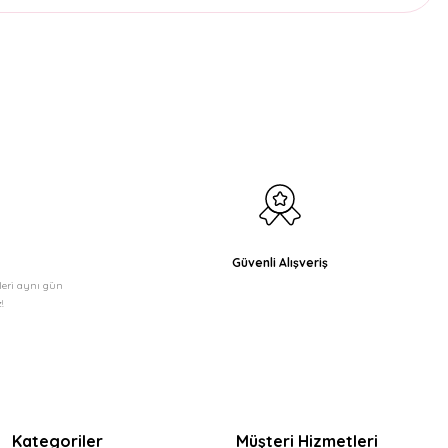
etebilirsiniz.
Güvenli Alışveriş
şleri aynı gün
!
Kategoriler
Müşteri Hizmetleri