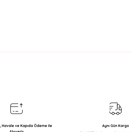
arda yetersiz gördüğünüz noktaları öneri formunu kullanarak tarafımıza il
Bu ürüne ilk yorumu siz yapın!
Yorum Yaz
ı, Havale ve Kapıda Ödeme ile
Aynı Gün Kargo
Alışveriş