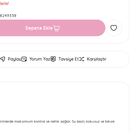
erle!
8249338
Sepete Ekle
Paylaş
Yorum Yaz
Tavsiye Et
Karşılaştır
çizimlerde maksimum kontrol ve netlik sağlar. Su bazlı, kokusuz ve toksik