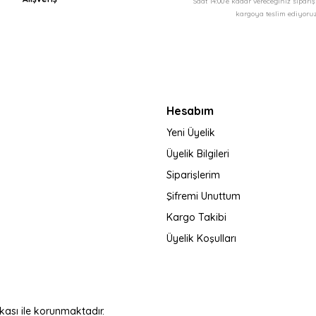
Saat 14:00'e kadar vereceğiniz sipari
kargoya teslim ediyoruz
Gönder
Hesabım
Yeni Üyelik
Üyelik Bilgileri
Siparişlerim
Şifremi Unuttum
Kargo Takibi
Üyelik Koşulları
fikası ile korunmaktadır.