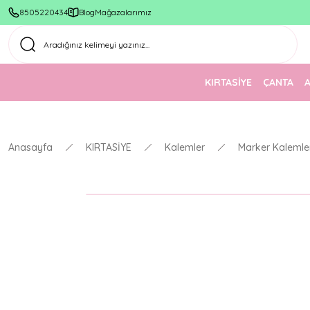
8505220434
Blog
Mağazalarımız
KIRTASİYE
ÇANTA
Anasayfa
KIRTASİYE
Kalemler
Marker Kalemle