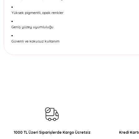
Yüksek pigmentli, opak renkler
Geniş yüzey uyumluluğu
Güvenli ve kokusuz kullanım
Bu ürünün fiyat bilgisi, resim, ürün açıklamalarında ve diğer konul
Görüş ve önerileriniz için teşekkür ederiz.
Ürün resmi kalitesiz, bozuk veya görüntülenemiyor.
Ürün açıklamasında eksik bilgiler bulunuyor.
Ürün bilgilerinde hatalar bulunuyor.
Ürün fiyatı diğer sitelerden daha pahalı.
Bu ürüne benzer farklı alternatifler olmalı.
1000 TL Üzeri Siparişlerde Kargo Ücretsiz
Kredi Kart