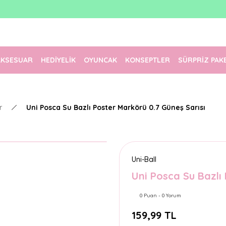
1500 TL Üzeri Ücretsiz Kargo
Tüm Siparişler Aynı Gün Kargoda!
Türkiye'nin En Eğlenceli Kırtasiyesi!
AKSESUAR
HEDİYELİK
OYUNCAK
KONSEPTLER
SÜRPRİZ PAK
r
Uni Posca Su Bazlı Poster Markörü 0.7 Güneş Sarısı
Uni-Ball
Uni Posca Su Bazlı
0 Puan - 0 Yorum
159,99 TL