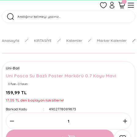
1500 TL Üzeri Ücretsiz Kargo
Tüm Siparişler Aynı Gün Kargoda!
Türkiye'nin En Eğlenceli Kırtasiyesi!
Anasayfa
KIRTASİYE
Kalemler
Marker Kalemler
Uni-Ball
Uni Posca Su Bazlı Poster Markörü 0.7 Koyu Mavi
0 Puan - 0 Yorum
159,99 TL
17,05 TL den başlayan taksitlerle!
Barkod Kodu
4902778089873