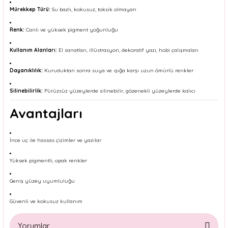
Mürekkep Türü:
Su bazlı, kokusuz, toksik olmayan
Renk:
Canlı ve yüksek pigment yoğunluğu
Kullanım Alanları:
El sanatları, illüstrasyon, dekoratif yazı, hobi çalışmaları
Dayanıklılık:
Kuruduktan sonra suya ve ışığa karşı uzun ömürlü renkler
Silinebilirlik:
Pürüzsüz yüzeylerde silinebilir, gözenekli yüzeylerde kalıcı
Avantajları
İnce uç ile hassas çizimler ve yazılar
Yüksek pigmentli, opak renkler
Geniş yüzey uyumluluğu
Güvenli ve kokusuz kullanım
Yorumlar