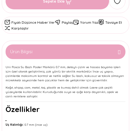
Sepete Ekle
Fiyatı Düşünce Haber Ver
Paylaş
Yorum Yaz
Tavsiye Et
Karşılaştır
Ürün Bilgisi
Uni Posca Su Bazlı Poster Markörü 0.7 mm, detaylı çizim ve hassas boyama işleri
için özel olarak geliştirilmiş, çok yönlü bir akrilik markördür. İnce uç yapısı,
çizimlerde maksimum kontrol ve netlik sağlar. Su bazlı, kokusuz ve toksik olmayan
mürekkebi sayesinde hem çocuklar hem de yetişkinler için güvenlidir.
Kağıt, ahşap, cam, metal, taş, plastik ve kumaş dahil olmak üzere çok çeşitli
yüzeylerde kullanılabilir. Kuruduğunda suya ve ışığa karşı dayanıklı, opak ve
canlı renklere sahiptir.
Özellikler
Uç Kalınlığı:
0.7 mm (ince uç)