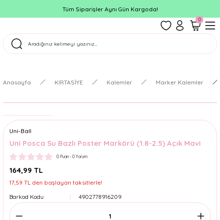
Tüm Siparişler Aynı Gün Kargoda!
0
Anasayfa
KIRTASİYE
Kalemler
Marker Kalemler
Uni-Ball
Uni Posca Su Bazlı Poster Markörü (1.8-2.5) Açık Mavi
0 Puan - 0 Yorum
164,99 TL
17,59 TL den başlayan taksitlerle!
Barkod Kodu
4902778916209