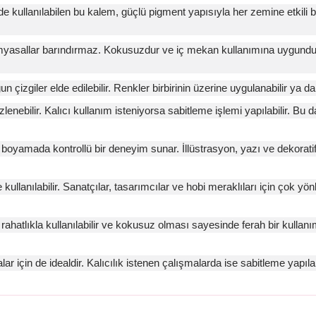
kullanılabilen bu kalem, güçlü pigment yapısıyla her zemine etkili bir 
myasallar barındırmaz. Kokusuzdur ve iç mekan kullanımına uygundur.
izgiler elde edilebilir. Renkler birbirinin üzerine uygulanabilir ya da 
nebilir. Kalıcı kullanım isteniyorsa sabitleme işlemi yapılabilir. Bu
oyamada kontrollü bir deneyim sunar. İllüstrasyon, yazı ve dekoratif k
anılabilir. Sanatçılar, tasarımcılar ve hobi meraklıları için çok yönl
ahatlıkla kullanılabilir ve kokusuz olması sayesinde ferah bir kullan
 için de idealdir. Kalıcılık istenen çalışmalarda ise sabitleme yapılabi
arda yetersiz gördüğünüz noktaları öneri formunu kullanarak tarafımıza il