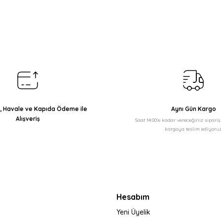
Bu ürüne ilk yorumu siz yapın!
Yorum Yaz
ı, Havale ve Kapıda Ödeme ile
Aynı Gün Kargo
Alışveriş
Saat 14:00'e kadar vereceğiniz sipari
kargoya teslim ediyoruz
Gönder
Hesabım
Yeni Üyelik