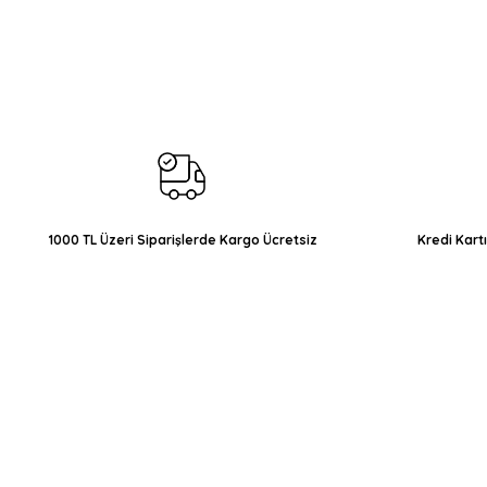
Görüş ve önerileriniz için teşekkür ederiz.
Ürün resmi kalitesiz, bozuk veya görüntülenemiyor.
Ürün açıklamasında eksik bilgiler bulunuyor.
Ürün bilgilerinde hatalar bulunuyor.
Ürün fiyatı diğer sitelerden daha pahalı.
Bu ürüne benzer farklı alternatifler olmalı.
1000 TL Üzeri Siparişlerde Kargo Ücretsiz
Kredi Kart