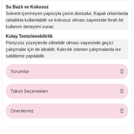
Su Bazlı ve Kokusuz
Solvent içermeyen yapısıyla çevre dostudur. Kapalı ortamlarda
rahatlıkla kullanılabilir ve kokusuz olması sayesinde ferah bir
kullanım deneyimi sunar.
Kolay Temizlenebilirlik
Pürüzsüz yüzeylerde silinebilir olması sayesinde geçici
çalışmalar için de idealdir. Kalıcılık istenen çalışmalarda ise
sabitleme yapılabilir.
Yorumlar
Taksit Seçenekleri
Bu ürüne ilk yorumu siz yapın!
Önerileriniz
Yorum Yaz
Bu ürünün fiyat bilgisi, resim, ürün açıklamalarında ve diğer
konularda yetersiz gördüğünüz noktaları öneri formunu