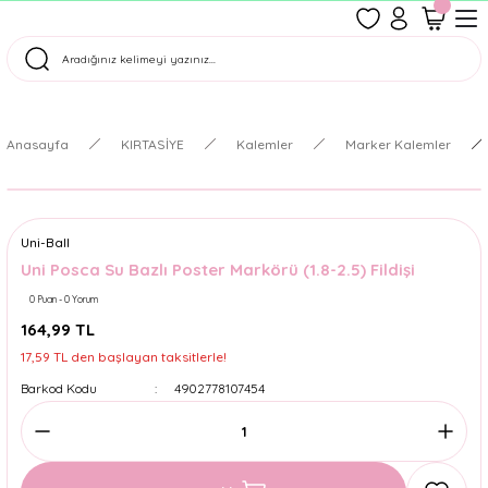
1500 TL Üzeri Ücretsiz Kargo
Tüm Siparişler Aynı Gün Kargoda!
Türkiye'nin En Eğlenceli Kırtasiyesi!
Anasayfa
KIRTASİYE
Kalemler
Marker Kalemler
Uni-Ball
Uni Posca Su Bazlı Poster Markörü (1.8-2.5) Fildişi
0 Puan - 0 Yorum
164,99 TL
17,59 TL den başlayan taksitlerle!
Barkod Kodu
4902778107454