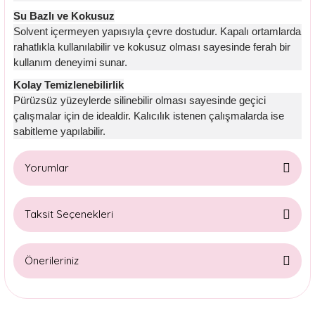
Su Bazlı ve Kokusuz
Solvent içermeyen yapısıyla çevre dostudur. Kapalı ortamlarda
rahatlıkla kullanılabilir ve kokusuz olması sayesinde ferah bir
kullanım deneyimi sunar.
Kolay Temizlenebilirlik
Pürüzsüz yüzeylerde silinebilir olması sayesinde geçici
çalışmalar için de idealdir. Kalıcılık istenen çalışmalarda ise
sabitleme yapılabilir.
Yorumlar
Taksit Seçenekleri
Bu ürüne ilk yorumu siz yapın!
Önerileriniz
Yorum Yaz
Bu ürünün fiyat bilgisi, resim, ürün açıklamalarında ve diğer
konularda yetersiz gördüğünüz noktaları öneri formunu