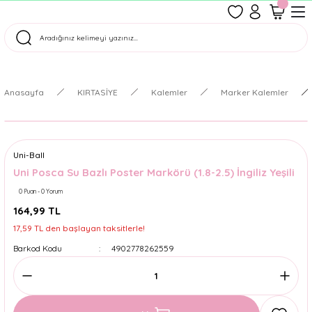
1500 TL Üzeri Ücretsiz Kargo
Tüm Siparişler Aynı Gün Kargoda!
Türkiye'nin En Eğlenceli Kırtasiyesi!
Anasayfa
KIRTASİYE
Kalemler
Marker Kalemler
Uni-Ball
Uni Posca Su Bazlı Poster Markörü (1.8-2.5) İngiliz Yeşili
0 Puan - 0 Yorum
164,99 TL
17,59 TL den başlayan taksitlerle!
Barkod Kodu
4902778262559